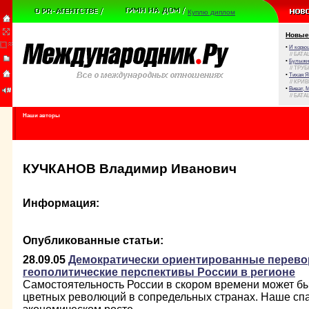
Куплю диплом
Новые
•
И корюш
// БАТА
•
Булыжни
// ТРУ
•
Тихая Я
// КРИ
•
Виват, 
// БАТА
Наши авторы
КУЧКАНОВ Владимир Иванович
Информация:
Опубликованные статьи:
28.09.05
Демократически ориентированные перево
геополитические перспективы России в регионе
Самостоятельность России в скором времени может бы
цветных революций в сопредельных странах. Наше сп