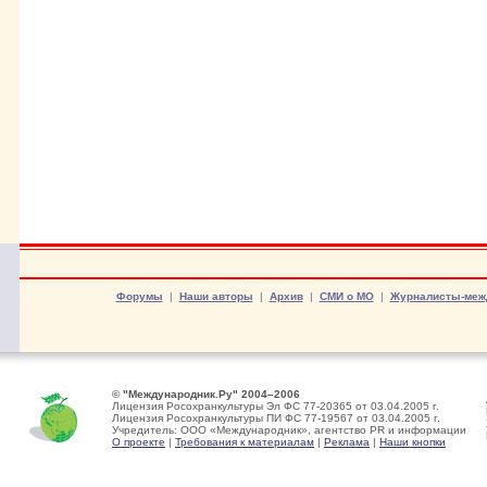
Форумы
|
Наши авторы
|
Архив
|
СМИ о МО
|
Журналисты-меж
© "Международник.Ру" 2004–2006
Лицензия Росохранкультуры Эл ФС 77-20365 от 03.04.2005 г.
Лицензия Росохранкультуры ПИ ФС 77-19567 от 03.04.2005 г.
Учредитель: ООО «Международник», агентство PR и информации
О проекте
|
Требования к материалам
|
Реклама
|
Наши кнопки