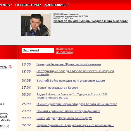
БЕККИН Ренат Ирикович
Преподаватель кафедры ЮНЕСКО
МГИМО (у) МИД РФ
Ислам от монаха Багиры: модная книга о шариате
подписаться
на рассылку
13.06
Геннадий Баташев. Журналистский характер
тать
12.06
На территории завода в Москве неизвестные открыли
стрельбу
04.06
Василий Бойко проходит по 4 уголовным делам
17.04
"Зенит" пострадал за Косово
03.04
Андрей Алпатов "откусит" о Турции и Египта 10%
туристического потока
25.03
и в
О книге Дмитрия Лекуха "Хардкор белого меньшинства"
23.03
"Умники и умницы": итоги четверть финалов
право,
мской
03.03
Виват, Медвед! Русь, лови позитифф!!!
 2004).
02.02
Сергей Лукьяненко. Про уезжающих и отъезжающих...
МО (У)