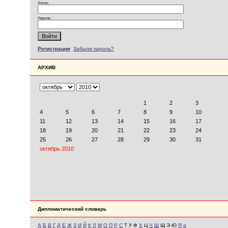
Логин:
Пароль:
Регистрация
Забыли пароль?
АРХИВ
Дипломатический словарь
А
Б
В
Г
Д
Е
Ж
З
И
Й
К
Л
М
О
П
Р
С
Т У Ф
Х
Ц
Ч
Ш
Щ Э Ю
Я
и