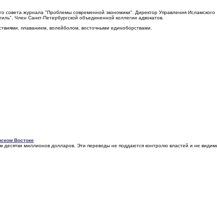
го совета журнала "Проблемы современной экономики". Директор Управления Исламского
тиль". Член Санкт-Петербургской объединенной коллегии адвокатов.
ствиями, плаванием, волейболом, восточными единоборствами.
нском Востоке
м десятки миллионов долларов. Эти переводы не поддаются контролю властей и не видим