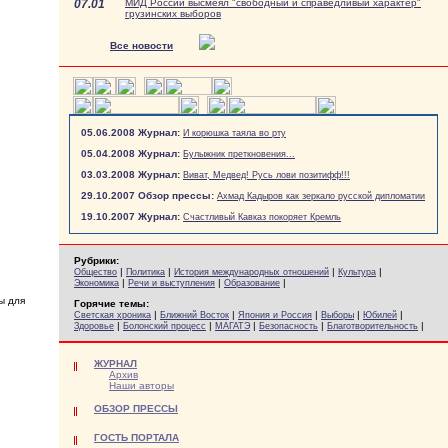
07.01
МИД России высмеял "свободный и справедливый характер"
грузинских выборов
Все новости
05.06.2008 Журнал:
И корюшка таяла во рту
05.04.2008 Журнал:
Булыжник преткновения...
03.03.2008 Журнал:
Виват, Медвед! Русь лови позитифф!!!
29.10.2007 Обзор прессы:
Ахмад Кадыров как зеркало русской дипломатии
19.10.2007 Журнал:
Счастливый Кавказ покоряет Кремль
Рубрики:
|
|
|
|
Общество
Политика
История международных отношений
Культура
|
|
|
Экономика
Речи и выступления
Образование
ы для
Горячие темы:
|
|
|
|
|
Светская хроника
Ближний Восток
Япония и Россия
Выборы
Юбилей
|
|
|
|
|
Здоровье
Болонский процесс
МАГАТЭ
Безопасность
Благотворительность
ЖУРНАЛ
Архив
Наши авторы
ОБЗОР ПРЕССЫ
ГОСТЬ ПОРТАЛА