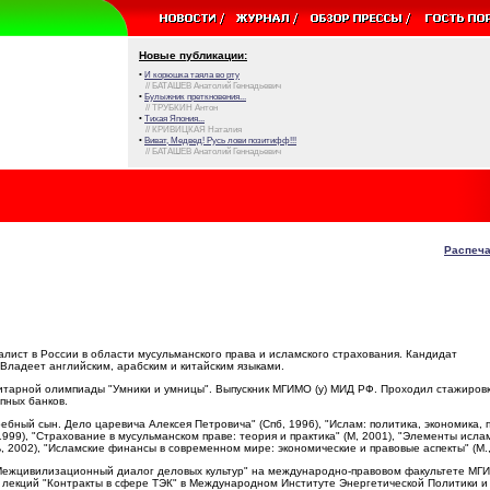
Новые публикации:
•
И корюшка таяла во рту
// БАТАШЕВ Анатолий Геннадьевич
•
Булыжник преткновения...
// ТРУБКИН Антон
•
Тихая Япония...
// КРИВИЦКАЯ Наталия
•
Виват, Медвед! Русь лови позитифф!!!
// БАТАШЕВ Анатолий Геннадьевич
Распеча
лист в России в области мусульманского права и исламского страхования. Кандидат
 Владеет английским, арабским и китайским языками.
тарной олимпиады "Умники и умницы". Выпускник МГИМО (у) МИД РФ. Проходил стажировк
пных банков.
ебный сын. Дело царевича Алексея Петровича" (Спб, 1996), "Ислам: политика, экономика, 
 1999), "Страхование в мусульманском праве: теория и практика" (М, 2001), "Элементы исла
ь, 2002), "Исламские финансы в современном мире: экономические и правовые аспекты" (М.,
Межцивилизационный диалог деловых культур" на международно-правовом факультете МГИ
 лекций "Контракты в сфере ТЭК" в Международном Институте Энергетической Политики и