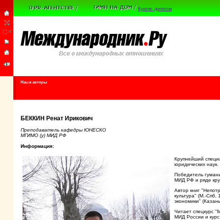
Куплю диплом
Наши авторы
БЕККИН Ренат Ирикович
Преподаватель кафедры ЮНЕСКО
МГИМО (у) МИД РФ
Информация:
Крупнейший специа
юридических наук.
Победитель гумани
МИД РФ и ряде кру
Автор книг "Непотр
культура" (М.-Спб,
экономики" (Казан
Читает спецкурс "
МИД России и курс