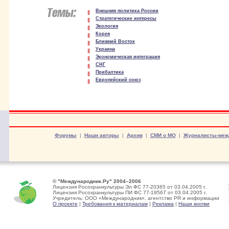
Внешняя политика России
Стратегические интересы
Экология
Корея
Ближний Восток
Украина
Экономическая интеграция
СНГ
Прибалтика
Европейский союз
Форумы
|
Наши авторы
|
Архив
|
СМИ о МО
|
Журналисты-меж
© "Международник.Ру" 2004–2006
Лицензия Росохранкультуры Эл ФС 77-20365 от 03.04.2005 г.
Лицензия Росохранкультуры ПИ ФС 77-19567 от 03.04.2005 г.
Учредитель: ООО «Международник», агентство PR и информации
О проекте
|
Требования к материалам
|
Реклама
|
Наши кнопки