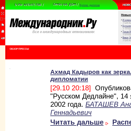
Куплю диплом
Новые
•
И корюш
// БАТА
•
Булыжни
// ТРУ
•
Тихая Я
// КРИ
•
Виват, 
// БАТА
ОБЗОР ПРЕССЫ
Ахмад Кадыров как зерка
дипломатии
[29.10 20:18]
Опубликов
"Русском Дедлайне", 14
2002 года.
БАТАШЕВ Ан
Геннадьевич
Читать дальше
Расп