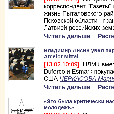
корреспондент "Газеты"
жизнь Пыталовского рай
Псковской области - гра
Латвией российских зем
Читать дальше
Расп
Владимир Лисин увел пар
Arcelor Mittal
[13.02 10:09]
НЛМК вмес
Duferco и Esmark покупа
США
ЧЕРКАСОВА Мари
Читать дальше
Расп
«Это была критически на
молодежь»