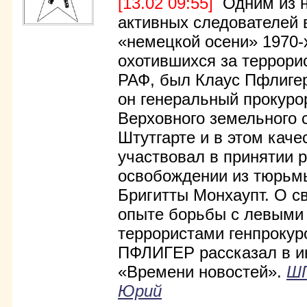
[13.02 09:55]
Одним из н
активных следователей
«немецкой осени» 1970-
охотившихся за террори
РАФ, был Клаус Пфлигер
он генеральный прокуро
Верховного земельного 
Штутгарте и в этом каче
участвовал в принятии 
освобождении из тюрьм
Бригитты Монхаупт. О с
опыте борьбы с левыми
террористами генпрокур
ПФЛИГЕР рассказал в и
«Времени новостей».
Ш
Юрий