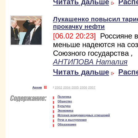
Читать дальше
Расп
Лукашенко повысил тар
прокачку нефти
[06.02 20:23]
Россияне в
меньше надеются на со
Союзного государства
,
АНТИПОВА Наталия
Читать дальше
Расп
Архив
/
2002
2004
2005
2006
2007
Политика
Общество
Культура
Экономика
История международных отношений
Речи и выступления
Образование