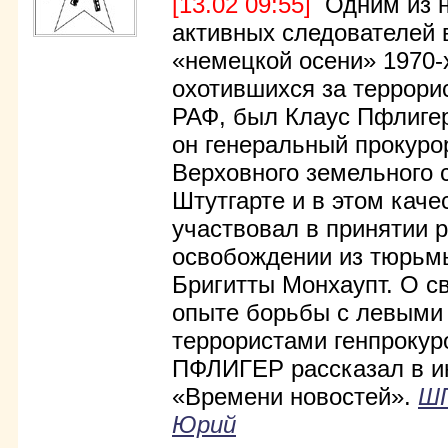
[13.02 09:55]
Одним из н
активных следователей
«немецкой осени» 1970-
охотившихся за террори
РАФ, был Клаус Пфлигер
он генеральный прокуро
Верховного земельного 
Штутгарте и в этом каче
участвовал в принятии 
освобождении из тюрьм
Бригитты Монхаупт. О с
опыте борьбы с левыми
террористами генпрокур
ПФЛИГЕР рассказал в и
«Времени новостей».
Ш
Юрий