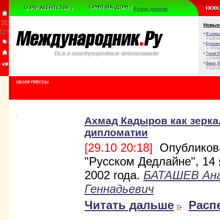
Куплю диплом
Новые
•
И корюш
// БАТА
•
Булыжни
// ТРУ
•
Тихая Я
// КРИ
•
Виват, 
// БАТА
ОБЗОР ПРЕССЫ
Ахмад Кадыров как зерка
дипломатии
[29.10 20:18]
Опубликов
"Русском Дедлайне", 14
2002 года.
БАТАШЕВ Ан
Геннадьевич
Читать дальше
Расп