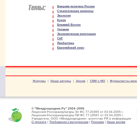
Внешняя политика России
Стратегические интересы
Экология
Корея
Ближний Восток
Украина
Экономическая интеграция
СНГ
Прибалтика
Европейский союз
Форумы
|
Наши авторы
|
Архив
|
СМИ о МО
|
Журналисты-меж
© "Международник.Ру" 2004–2006
Лицензия Росохранкультуры Эл ФС 77-20365 от 03.04.2005 г.
Лицензия Росохранкультуры ПИ ФС 77-19567 от 03.04.2005 г.
Учредитель: ООО «Международник», агентство PR и информации
О проекте
|
Требования к материалам
|
Реклама
|
Наши кнопки