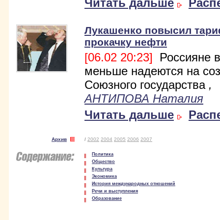
Читать дальше
Расп
Лукашенко повысил тар
прокачку нефти
[06.02 20:23]
Россияне в
меньше надеются на со
Союзного государства
,
АНТИПОВА Наталия
Читать дальше
Расп
Архив
/
2002
2004
2005
2006
2007
Политика
Общество
Культура
Экономика
История международных отношений
Речи и выступления
Образование