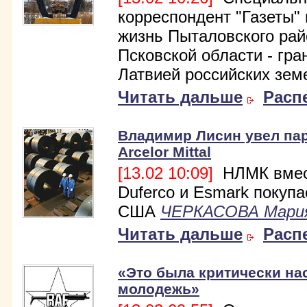
корреспондент "Газеты"
жизнь Пыталовского рай
Псковской области - гра
Латвией российских зем
Читать дальше
Расп
Владимир Лисин увел пар
Arcelor Mittal
[13.02 10:09]
НЛМК вмес
Duferco и Esmark покупа
США
ЧЕРКАСОВА Мари
Читать дальше
Расп
«Это была критически на
молодежь»