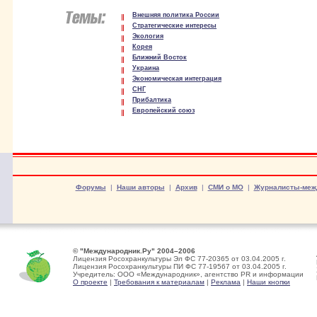
Внешняя политика России
Стратегические интересы
Экология
Корея
Ближний Восток
Украина
Экономическая интеграция
СНГ
Прибалтика
Европейский союз
Форумы
|
Наши авторы
|
Архив
|
СМИ о МО
|
Журналисты-меж
© "Международник.Ру" 2004–2006
Лицензия Росохранкультуры Эл ФС 77-20365 от 03.04.2005 г.
Лицензия Росохранкультуры ПИ ФС 77-19567 от 03.04.2005 г.
Учредитель: ООО «Международник», агентство PR и информации
О проекте
|
Требования к материалам
|
Реклама
|
Наши кнопки