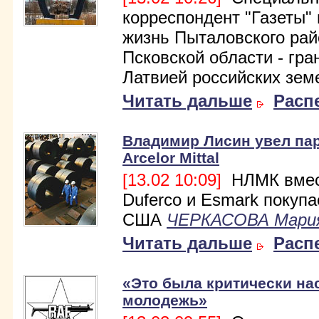
корреспондент "Газеты"
жизнь Пыталовского рай
Псковской области - гра
Латвией российских зем
Читать дальше
Расп
Владимир Лисин увел пар
Arcelor Mittal
[13.02 10:09]
НЛМК вмес
Duferco и Esmark покупа
США
ЧЕРКАСОВА Мари
Читать дальше
Расп
«Это была критически на
молодежь»