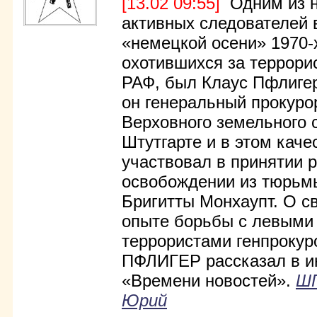
[13.02 09:55]
Одним из н
активных следователей
«немецкой осени» 1970-
охотившихся за террори
РАФ, был Клаус Пфлигер
он генеральный прокуро
Верховного земельного 
Штутгарте и в этом каче
участвовал в принятии 
освобождении из тюрьм
Бригитты Монхаупт. О с
опыте борьбы с левыми
террористами генпрокур
ПФЛИГЕР рассказал в и
«Времени новостей».
Ш
Юрий