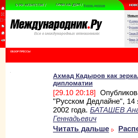
Куплю диплом
Новые
•
И корюш
// БАТА
•
Булыжни
// ТРУ
•
Тихая Я
// КРИ
•
Виват, 
// БАТА
ОБЗОР ПРЕССЫ
Ахмад Кадыров как зерка
дипломатии
[29.10 20:18]
Опубликов
"Русском Дедлайне", 14
2002 года.
БАТАШЕВ Ан
Геннадьевич
Читать дальше
Расп