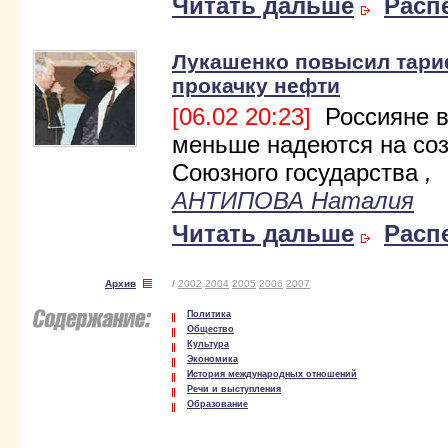
Читать дальше
Расп
Лукашенко повысил тар
прокачку нефти
[06.02 20:23]
Россияне в
меньше надеются на со
Союзного государства
,
АНТИПОВА Наталия
Читать дальше
Расп
Архив
/
2002
2004
2005
2006
2007
Политика
Общество
Культура
Экономика
История международных отношений
Речи и выступления
Образование