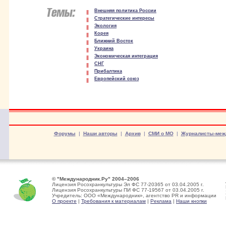
Внешняя политика России
Стратегические интересы
Экология
Корея
Ближний Восток
Украина
Экономическая интеграция
СНГ
Прибалтика
Европейский союз
Форумы
|
Наши авторы
|
Архив
|
СМИ о МО
|
Журналисты-меж
© "Международник.Ру" 2004–2006
Лицензия Росохранкультуры Эл ФС 77-20365 от 03.04.2005 г.
Лицензия Росохранкультуры ПИ ФС 77-19567 от 03.04.2005 г.
Учредитель: ООО «Международник», агентство PR и информации
О проекте
|
Требования к материалам
|
Реклама
|
Наши кнопки