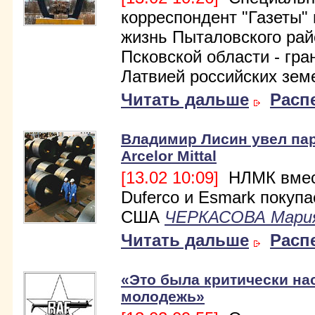
корреспондент "Газеты"
жизнь Пыталовского рай
Псковской области - гра
Латвией российских зем
Читать дальше
Расп
Владимир Лисин увел пар
Arcelor Mittal
[13.02 10:09]
НЛМК вмес
Duferco и Esmark покупа
США
ЧЕРКАСОВА Мари
Читать дальше
Расп
«Это была критически на
молодежь»