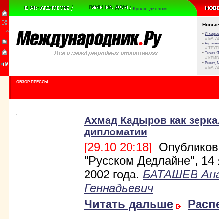
Куплю диплом
Новые
•
И корюш
// БАТА
•
Булыжни
// ТРУ
•
Тихая Я
// КРИ
•
Виват, 
// БАТА
ОБЗОР ПРЕССЫ
Ахмад Кадыров как зерка
дипломатии
[29.10 20:18]
Опубликов
"Русском Дедлайне", 14
2002 года.
БАТАШЕВ Ан
Геннадьевич
Читать дальше
Расп