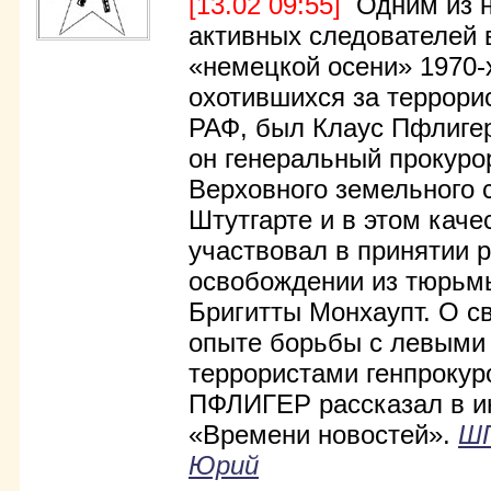
[13.02 09:55]
Одним из н
активных следователей
«немецкой осени» 1970-
охотившихся за террори
РАФ, был Клаус Пфлигер
он генеральный прокуро
Верховного земельного 
Штутгарте и в этом каче
участвовал в принятии 
освобождении из тюрьм
Бригитты Монхаупт. О с
опыте борьбы с левыми
террористами генпрокур
ПФЛИГЕР рассказал в и
«Времени новостей».
Ш
Юрий