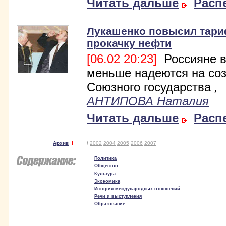
Читать дальше
Расп
Лукашенко повысил тар
прокачку нефти
[06.02 20:23]
Россияне в
меньше надеются на со
Союзного государства
,
АНТИПОВА Наталия
Читать дальше
Расп
Архив
/
2002
2004
2005
2006
2007
Политика
Общество
Культура
Экономика
История международных отношений
Речи и выступления
Образование