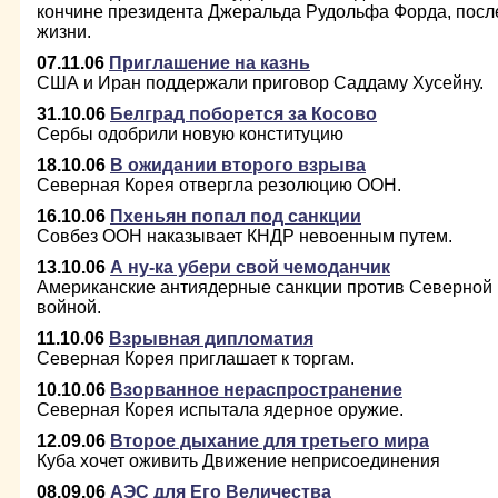
кончине президента Джеральда Рудольфа Форда, посл
жизни.
07.11.06
Приглашение на казнь
США и Иран поддержали приговор Саддаму Хусейну.
31.10.06
Белград поборется за Косово
Сербы одобрили новую конституцию
18.10.06
В ожидании второго взрыва
Северная Корея отвергла резолюцию ООН.
16.10.06
Пхеньян попал под санкции
Совбез ООН наказывает КНДР невоенным путем.
13.10.06
А ну-ка убери свой чемоданчик
Американские антиядерные санкции против Северной 
войной.
11.10.06
Взрывная дипломатия
Северная Корея приглашает к торгам.
10.10.06
Взорванное нераспространение
Северная Корея испытала ядерное оружие.
12.09.06
Второе дыхание для третьего мира
Куба хочет оживить Движение неприсоединения
08.09.06
АЭС для Его Величества