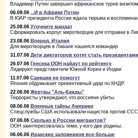
Владимир Путин завершил африканское турне визитом
06.09.06
...И в Африке Путин
В ЮАР президента России ждала тюрьма и воспомина
25.08.06
Уточните мандат
Сформировать корпус миротворцев для отправки в Лив
23.08.06
Вперед, Италия
Для миротворцев в Ливане нашелся командир
31.07.06
Дети диктаторов хотят стать президентам
26.07.06
Генсека ООН найдут по рейтингу
Лидируют представители Южной Кореи и Индии
11.07.06
Санкции не помогут
Япония обдумывает превентивный удар по КНДР.
22.06.06
Жертвы "Аль-Каиды"
Террористы утверждают, что россияне убиты.
08.06.06
Военные тайны Америки
Спецслужбы США использовали нацистов против СССР
07.06.06
Сколько в России мигрантов?
ООН заинтересовалась теми, у кого две родины.
06.06.06
Иракских заложников все больше