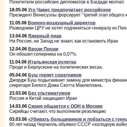
Похитители российских дипломатов в Багдаде молчат.
18.05.06
Уго Чавес предпочитает российское
Президент Венесуэлы форсирует "третий этап общего к
11.05.06
Военно-воздушный директор
Разведчики ЦРУ не хотят подчиняться генералу из Пен
13.04.06
Ядерный пиар
Ни Россия, ни Запад не знают, как остановить Иран
12.04.06
Вроде Проди
Он обошел соперника на 0,07%.
11.04.06
Итальянская рулетка
Проди и Берлускони на политических весах.
05.04.06
Буш теряет соратников
Джордж Буш подыскивает замену для министра финанс
секретаря Белого Дома Скотта Маклеллана.
23.03.06
Без ультиматумов
Россия и Китай защищают Иран
14.03.06
Сирия общается с ООН в Москве
Сирийцы считают, что выполнили резолюцию
03.03.06
«Убивать большевиков и лобзаться с гунн
60 лет назад Черчилль объявил СССР «холодную войн