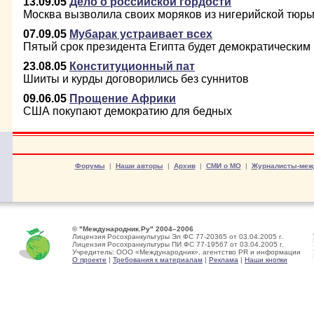
13.09.05
Дело о российской гордости
Москва вызволила своих моряков из нигерийской тюр
07.09.05
Мубарак устраивает всех
Пятый срок президента Египта будет демократическим
23.08.05
Конституционный пат
Шииты и курды договорились без суннитов
09.06.05
Прощение Африки
США покупают демократию для бедных
Форумы
|
Наши авторы
|
Архив
|
СМИ о МО
|
Журналисты-меж
© "Международник.Ру" 2004–2006
Лицензия Росохранкультуры Эл ФС 77-20365 от 03.04.2005 г.
Лицензия Росохранкультуры ПИ ФС 77-19567 от 03.04.2005 г.
Учредитель: ООО «Международник», агентство PR и информации
О проекте
|
Требования к материалам
|
Реклама
|
Наши кнопки