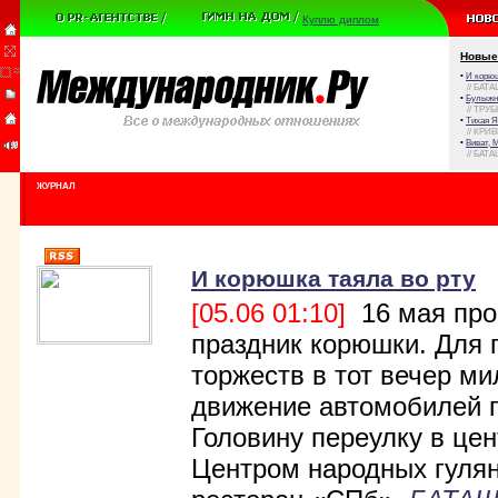
Куплю диплом
Новые
•
И корюш
// БАТА
•
Булыжни
// ТРУ
•
Тихая Я
// КРИ
•
Виват, 
// БАТА
ЖУРНАЛ
И корюшка таяла во рту
[05.06 01:10]
16 мая про
праздник корюшки. Для 
торжеств в тот вечер м
движение автомобилей 
Головину переулку в це
Центром народных гуля