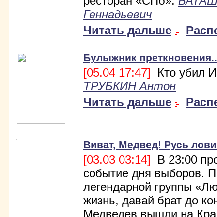
ресторан «СПб».
БАТАШ
Геннадьевич
Читать дальше
Расп
Булыжник преткновения..
[05.04 17:47]
Кто убил И
ТРУБКИН Антон
Читать дальше
Расп
Виват, Медвед! Русь лови
[03.03 03:14]
В 23:00 пр
событие дня выборов. П
легендарной группы «Лю
жизнь, давай брат до ко
Медведев вышли на Кра