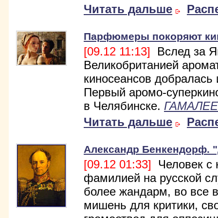
Читать дальше
Расп
Парфюмеры покоряют ки
[09.12 11:13]
Вслед за Яп
Великобританией арома
киносеансов добралась 
Первый аромо-суперкино
в Челябинске.
ГАМАЛЕЕ
Читать дальше
Расп
Александр Бенкендорф. 
[09.12 01:33]
Человек с 
фамилией на русской сл
более жандарм, во все 
мишень для критики, св