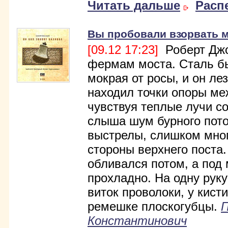
Читать дальше
Расп
Вы пробовали взорвать 
[09.12 17:23]
Роберт Джо
фермам моста. Сталь бы
мокрая от росы, и он ле
находил точки опоры ме
чувствуя теплые лучи со
слыша шум бурного пото
выстрелы, слишком мног
стороны верхнего поста.
обливался потом, а под
прохладно. На одну руку
виток проволоки, у кист
ре­мешке плоскогубцы.
Константинович