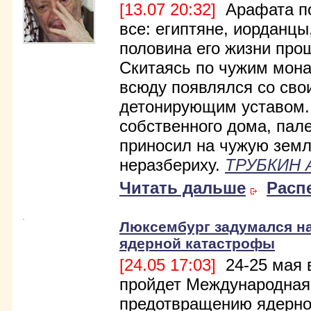
[13.07 20:32]
Арафата по
все: египтяне, иорданц
половина его жизни прош
Скитаясь по чужим мон
всюду появлялся со сво
детонирующим уставом
собственного дома, пал
приносил на чужую земл
неразбериху.
ТРУБКИН 
Читать дальше
Расп
Люксембург задумался н
ядерной катастрофы
[24.05 17:03]
24-25 мая 
пройдет Международная
предотвращению ядерно