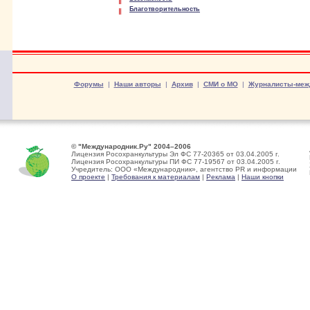
Благотворительность
Форумы
|
Наши авторы
|
Архив
|
СМИ о МО
|
Журналисты-меж
© "Международник.Ру" 2004–2006
Лицензия Росохранкультуры Эл ФС 77-20365 от 03.04.2005 г.
Лицензия Росохранкультуры ПИ ФС 77-19567 от 03.04.2005 г.
Учредитель: ООО «Международник», агентство PR и информации
О проекте
|
Требования к материалам
|
Реклама
|
Наши кнопки