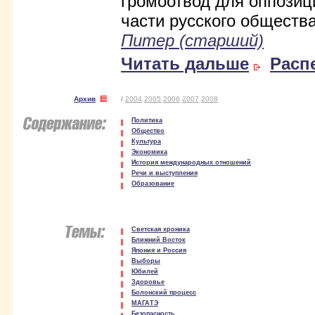
громоотвод для оппозиц
части русского обществ
Питер (старший)
Читать дальше
Расп
Архив
/
2004
2005
2006
2007
2008
Политика
Общество
Культура
Экономика
История международных отношений
Речи и выступления
Образование
Светская хроника
Ближний Восток
Япония и Россия
Выборы
Юбилей
Здоровье
Болонский процесс
МАГАТЭ
Безопасность