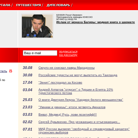
БЕККИН Ренат Ирикович
Преподаватель кафедры ЮНЕСКО
МГИМО (у) МИД РФ
Ислам от монаха Багиры: модная книга о шариате
подписаться
на рассылку
30.08
Скоулз не снискал лавры Марадонны
тать
30.08
Российские туристы не могут вылететь из Таиланда
й по
17.04
"Зенит" пострадал за Косово
03.04
Андрей Алпатов "откусит" о Турции и Египта 10%
туристического потока
25.03
О книге Дмитрия Лекуха "Хардкор белого меньшинства"
23.03
"Умники и умницы": итоги четверть финалов
03.03
Виват, Медвед! Русь, лови позитифф!!!
02.02
Сергей Лукьяненко. Про уезжающих и отъезжающих...
07.01
МИД России высмеял "свободный и справедливый характер"
грузинских выборов