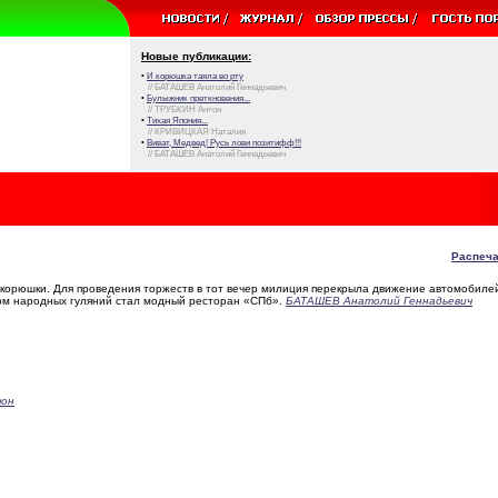
Новые публикации:
•
И корюшка таяла во рту
// БАТАШЕВ Анатолий Геннадьевич
•
Булыжник преткновения...
// ТРУБКИН Антон
•
Тихая Япония...
// КРИВИЦКАЯ Наталия
•
Виват, Медвед! Русь лови позитифф!!!
// БАТАШЕВ Анатолий Геннадьевич
Распеча
 корюшки. Для проведения торжеств в тот вечер милиция перекрыла движение автомобиле
ром народных гуляний стал модный ресторан «СПб».
БАТАШЕВ Анатолий Геннадьевич
тон