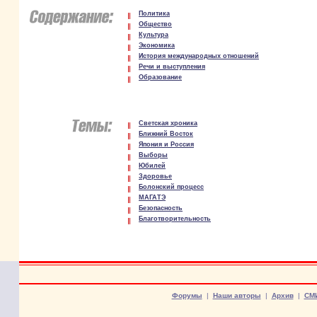
Политика
Общество
Культура
Экономика
История международных отношений
Речи и выступления
Образование
Светская хроника
Ближний Восток
Япония и Россия
Выборы
Юбилей
Здоровье
Болонский процесс
МАГАТЭ
Безопасность
Благотворительность
Форумы
|
Наши авторы
|
Архив
|
СМ