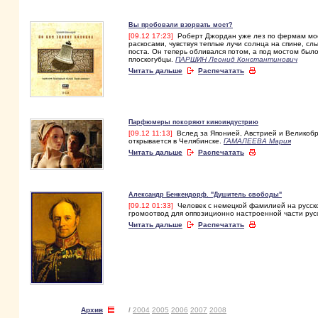
Вы пробовали взорвать мост?
[09.12 17:23]
Роберт Джордан уже лез по фермам моста
раскосами, чувствуя теплые лучи солнца на спине, с
поста. Он те­перь обливался потом, а под мостом было
плоскогубцы.
ПАРШИН Леонид Константинович
Читать дальше
Распечатать
Парфюмеры покоряют киноиндустрию
[09.12 11:13]
Вслед за Японией, Австрией и Великобр
открывается в Челябинске.
ГАМАЛЕЕВА Мария
Читать дальше
Распечатать
Александр Бенкендорф. "Душитель свободы"
[09.12 01:33]
Человек с немецкой фамилией на русско
громоотвод для оппозиционно настроенной части рус
Читать дальше
Распечатать
Архив
/
2004
2005
2006
2007
2008