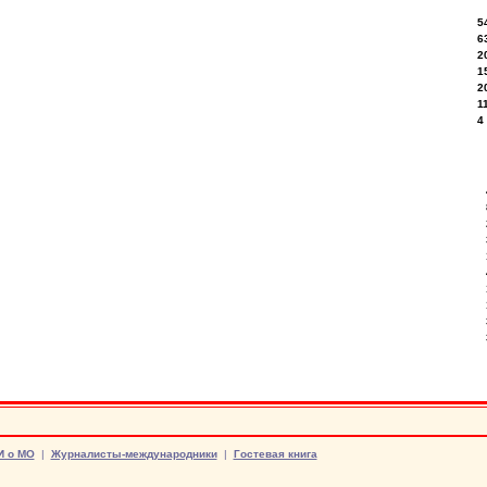
5
6
2
1
2
1
4
И о МО
|
Журналисты-международники
|
Гостевая книга