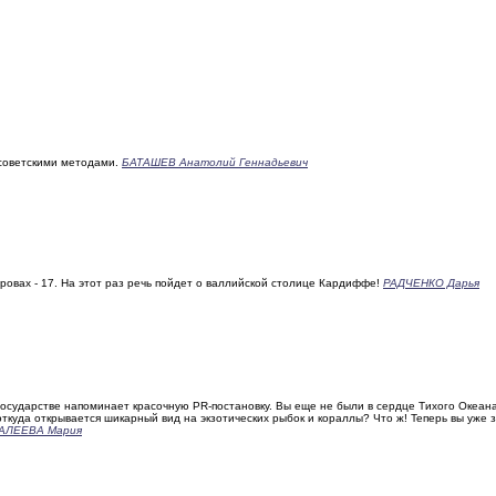
советскими методами.
БАТАШЕВ Анатолий Геннадьевич
овах - 17. На этот раз речь пойдет о валлийской столице Кардиффе!
РАДЧЕНКО Дарья
сударстве напоминает красочную PR-постановку. Вы еще не были в сердце Тихого Океан
ткуда открывается шикарный вид на экзотических рыбок и кораллы? Что ж! Теперь вы уже 
АЛЕЕВА Мария