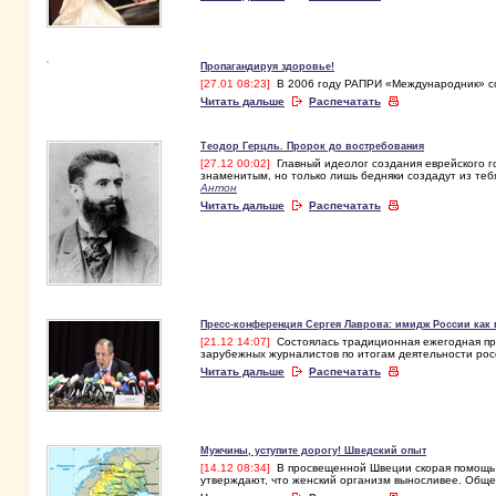
Пропагандируя здоровье!
[27.01 08:23]
В 2006 году РАПРИ «Международник» со
Читать дальше
Распечатать
Теодор Герцль. Пророк до востребования
[27.12 00:02]
Главный идеолог создания еврейского го
знаменитым, но только лишь бедняки создадут из теб
Антон
Читать дальше
Распечатать
Пресс-конференция Сергея Лаврова: имидж России как
[21.12 14:07]
Состоялась традиционная ежегодная пре
зарубежных журналистов по итогам деятельности ро
Читать дальше
Распечатать
Мужчины, уступите дорогу! Шведский опыт
[14.12 08:34]
В просвещенной Швеции скорая помощь п
утверждают, что женский организм выносливее. Обще