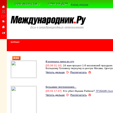
Куплю диплом
ЖУРНАЛ
И корюшка таяла во рту
[05.06 01:10]
16 мая прошел 1-й московский праздник
Большому Головину переулку в центре Москвы. Цент
Читать дальше
Распечатать
Булыжник преткновения...
[05.04 17:47]
Кто убил Ицхака Рабина?
ТРУБКИН Ан
Читать дальше
Распечатать