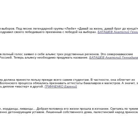
 выборов. Под песню легендарной группы «Любе» «Давай за жизнь, давай брат до конца!
оздравил своего победившего преемника с победой на выборах.
БАТАШЕВ Анатолий Генн
 полный голос заявил о себе альянс трех родственных регионов. Это северокавказские
Россией. Теперь альянсу необходимо придумать название.
БАТАШЕВ Анатолий Геннадьев
 должна принести пользу прежде всего самим студентам. В частности, она облегчит их
олонского процесса обязались признавать аттестаты бакалавров и магистров. А значит, 
ть диплом «мастер» в другой.
ГРИНЧЕНКО Евгений
е, иорданцы, ливанцы… Добрая половина его жизни прошла в изгнании. Скитаясь по чужим
менно детонирующим уставом. Лишенный собственного дома, палестинский народ приноси