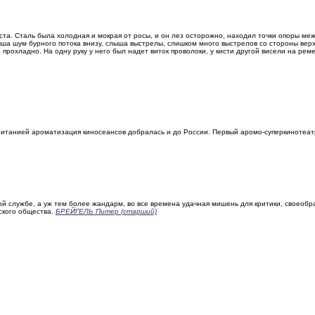
. Сталь была холод­ная и мокрая от росы, и он лез осторожно, находил точки опоры ме
лыша шум бурного потока внизу, слыша выстрелы, слишком много выстрелов со стороны вер
 прохладно. На одну руку у него был надет виток проволоки, у кисти другой висели на ре­м
итанией ароматизация киносеансов добралась и до России. Первый аромо-суперкинотеат
й службе, а уж тем более жандарм, во все времена удачная мишень для критики, своеоб
ского общества.
БРЕЙГЕЛЬ Питер (старший)