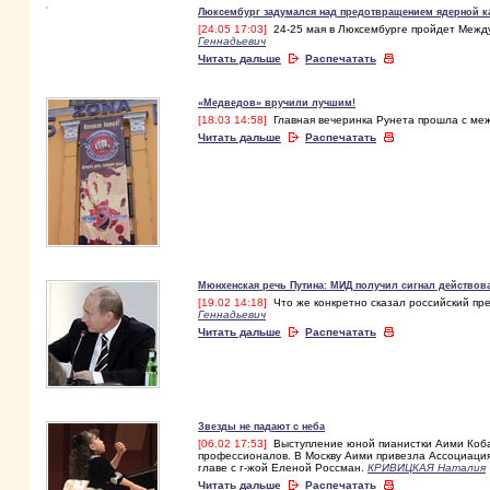
Люксембург задумался над предотвращением ядерной 
[24.05 17:03]
24-25 мая в Люксембурге пройдет Межд
Геннадьевич
Читать дальше
Распечатать
«Медведов» вручили лучшим!
[18.03 14:58]
Главная вечеринка Рунета прошла с м
Читать дальше
Распечатать
Мюнхенская речь Путина: МИД получил сигнал действова
[19.02 14:18]
Что же конкретно сказал российский пр
Геннадьевич
Читать дальше
Распечатать
Звезды не падают с неба
[06.02 17:53]
Выступление юной пианистки Аими Кобая
профессионалов. В Москву Аими привезла Ассоциация AA
главе с г-жой Еленой Россман.
КРИВИЦКАЯ Наталия
Читать дальше
Распечатать