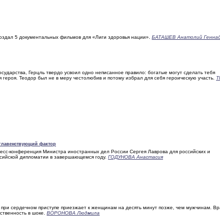
здал 5 документальных фильмов для «Лиги здоровья нации».
БАТАШЕВ Анатолий Геннад
сударства, Герцль твердо усвоил одно неписанное правило: богатые могут сделать тебя
я героя. Теодор был не в меру честолюбив и потому избрал для себя героическую участь.
Т
 главенствующий фактор
сс-конференция Министра иностранных дел России Сергея Лаврова для российских и
ссийской дипломатии в завершающемся году.
ГОДУНОВА Анастасия
ри сердечном приступе приезжает к женщинам на десять минут позже, чем мужчинам. Вр
ственность в шоке.
ВОРОНОВА Людмила