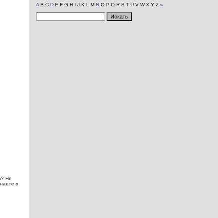
A
B C
D
E F G H I J K L M
N
O P Q R S T U V W X Y Z
«
а? Не
знаете о