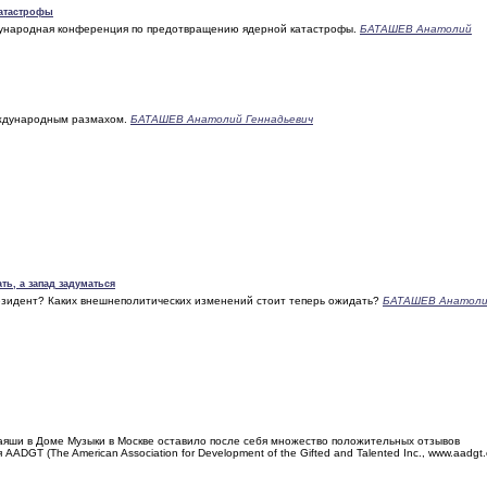
катастрофы
ународная конференция по предотвращению ядерной катастрофы.
БАТАШЕВ Анатолий
еждународным размахом.
БАТАШЕВ Анатолий Геннадьевич
ть, а запад задуматься
езидент? Каких внешнеполитических изменений стоит теперь ожидать?
БАТАШЕВ Анатол
ши в Доме Музыки в Москве оставило после себя множество положительных отзывов
DGT (The American Association for Development of the Gifted and Talented Inc., www.aadgt.