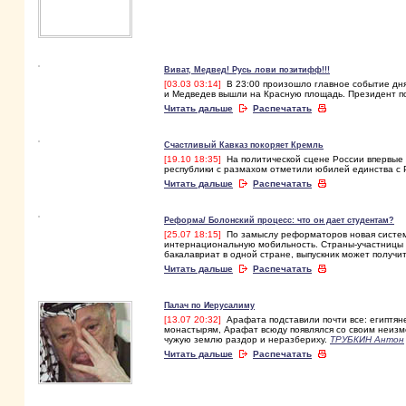
Виват, Медвед! Русь лови позитифф!!!
[03.03 03:14]
В 23:00 произошло главное событие дня
и Медведев вышли на Красную площадь. Президент п
Читать дальше
Распечатать
Счастливый Кавказ покоряет Кремль
[19.10 18:35]
На политической сцене России впервые в
республики с размахом отметили юбилей единства с 
Читать дальше
Распечатать
Реформа/ Болонский процесс: что он дает студентам?
[25.07 18:15]
По замыслу реформаторов новая система
интернациональную мобильность. Страны-участницы Б
бакалавриат в одной стране, выпускник может получи
Читать дальше
Распечатать
Палач по Иерусалиму
[13.07 20:32]
Арафата подставили почти все: египтян
монастырям, Арафат всюду появлялся со своим неиз
чужую землю раздор и неразбериху.
ТРУБКИН Антон
Читать дальше
Распечатать