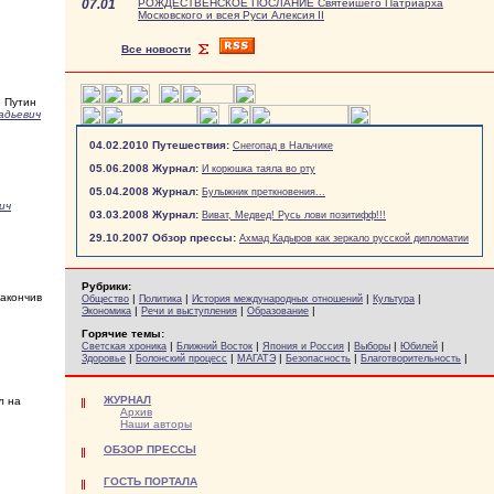
07.01
РОЖДЕСТВЕНСКОЕ ПОСЛАНИЕ Святейшего Патриарха
Московского и всея Руси Алексия II
Все новости
» Путин
адьевич
04.02.2010 Путешествия:
Снегопад в Нальчике
05.06.2008 Журнал:
И корюшка таяла во рту
05.04.2008 Журнал:
Булыжник преткновения...
ич
03.03.2008 Журнал:
Виват, Медвед! Русь лови позитифф!!!
29.10.2007 Обзор прессы:
Ахмад Кадыров как зеркало русской дипломатии
Рубрики:
закончив
|
|
|
|
Общество
Политика
История международных отношений
Культура
|
|
|
Экономика
Речи и выступления
Образование
Горячие темы:
|
|
|
|
|
Светская хроника
Ближний Восток
Япония и Россия
Выборы
Юбилей
|
|
|
|
|
Здоровье
Болонский процесс
МАГАТЭ
Безопасность
Благотворительность
ЖУРНАЛ
л на
Архив
Наши авторы
ОБЗОР ПРЕССЫ
ГОСТЬ ПОРТАЛА