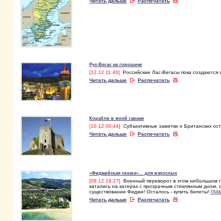
Читать дальше
Распечатать
Рус-Вегас на горошине
[12.12 11:40]
Российские Лас-Вегасы пока создаются 
Читать дальше
Распечатать
Корабли в моей гавани
[10.12 00:44]
Субъективные заметки о Британских остр
Читать дальше
Распечатать
«Фиджийская сказка»… для взрослых
[09.12 18:27]
Военный переворот в этом небольшом го
катались на катерах с прозрачным стеклянным дном, о
существовании Фиджи! Осталось - купить билеты!
ГАМ
Читать дальше
Распечатать