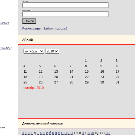
Логин:
Пароль:
ьевич
Регистрация
Забыли пароль?
АРХИВ
РУБКИН
Дипломатический словарь
ачи
А
Б
В
Г
Д
Е
Ж
З
И
Й
К
Л
М
О
П
Р
С
Т У Ф
Х
Ц
Ч
Ш
Щ Э Ю
Я
и