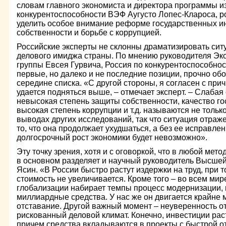
словам главного экономиста и директора программы и
конкурентоспособности ВЭФ Аугусто Лопес-Клароса, р
уделить особое внимание реформе государственных ин
собственности и борьбе с коррупцией.
Российские эксперты не склонны драматизировать сит
делового имиджа страны. По мнению руководителя Эк
группы Евсея Гурвича, Россия по конкурентоспособност
первые, но далеко и не последние позиции, прочно об
середине списка. «С другой стороны, я согласен с при
удается подняться выше, – отмечает эксперт. – Слабая
невысокая степень защиты собственности, качество го
высокая степень коррупции и т.д. называются не только
выводах других исследований, так что ситуация отраж
то, что она продолжает ухудшаться, а без ее исправле
долгосрочный рост экономики будет невозможно».
Эту точку зрения, хотя и с оговоркой, что в любой мето
в основном разделяет и научный руководитель Высше
Ясин. «В России быстро растут издержки на труд, при 
стоимость не увеличивается. Кроме того – во всем ми
глобализации набирает темпы процесс модернизации,
миллиардные средства. У нас же он двигается крайне 
отставание. Другой важный момент – неуверенность от
рискованный деловой климат. Конечно, инвестиции расту
причем средства вкладываются в проекты с быстрой о