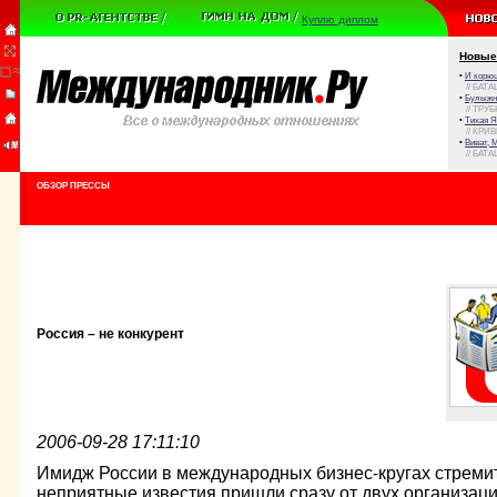
Куплю диплом
Новые
•
И корюш
// БАТА
•
Булыжни
// ТРУ
•
Тихая Я
// КРИ
•
Виват, 
// БАТА
ОБЗОР ПРЕССЫ
Россия – не конкурент
2006-09-28 17:11:10
Имидж России в международных бизнес-кругах стремит
неприятные известия пришли сразу от двух организац