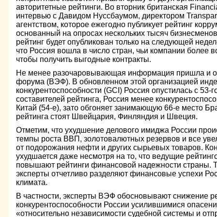
авторитетные рейтинги. Во вторник британская Financi
интервью с Давидом Нуссбаумом, директором Transparen
агентством, которое ежегодно публикует рейтинг корр
основанный на опросах нескольких тысяч бизнесменов.
рейтинг будет опубликован только на следующей неделе
что Россия вошла в число стран, чьи компании более в
чтобы получить выгодные контракты.
Не менее разочаровывающая информация пришла и от
форума (ВЭФ). В обновленном этой организацией инд
конкурентоспособности (GCI) Россия опустилась с 53-г
составителей рейтинга, Россия менее конкурентоспособ
Китай (54-е), зато обгоняет занимающую 66-е место Бр
рейтинга стоят Швейцария, Финляндия и Швеция.
Отметим, что ухудшение делового имиджа России прои
темпы роста ВВП, золотовалютных резервов и все у
от подорожания нефти и других сырьевых товаров. Ко
ухудшается даже несмотря на то, что ведущие рейтинг
повышают рейтинги финансовой надежности страны. 
эксперты отчетливо разделяют финансовые успехи Рос
климата.
В частности, эксперты ВЭФ обосновывают снижение р
конкурентоспособности России усилившимися опасени
«относительно независимости судебной системы и отп