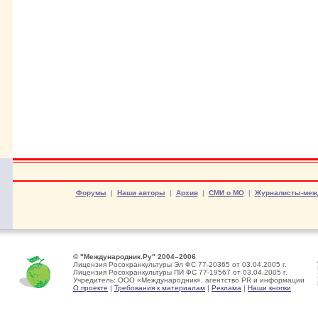
Форумы
|
Наши авторы
|
Архив
|
СМИ о МО
|
Журналисты-меж
© "Международник.Ру" 2004–2006
Лицензия Росохранкультуры Эл ФС 77-20365 от 03.04.2005 г.
Лицензия Росохранкультуры ПИ ФС 77-19567 от 03.04.2005 г.
Учредитель: ООО «Международник», агентство PR и информации
О проекте
|
Требования к материалам
|
Реклама
|
Наши кнопки