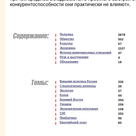
конкурентоспособности они практически не влияют».
Политика
3878
Общество
502
Культура
57
Экономика
1107
История международных отношений
47
Речи и выступления
4
Образование
18
Внешняя политика России
326
Стратегические интересы
39
Экология
37
Корея
44
Ближний Восток
394
Украина
259
Экономическая интеграция
108
СНГ
352
Прибалтика
96
Европейский союз
85