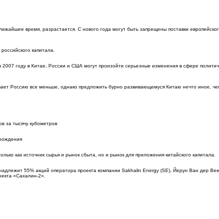
ближайшее время, разрастается. С нового года могут быть запрещены поставки европейско
российского капитала.
в 2007 году в Китае, России и США могут произойти серьезные изменения в сфере политич
вает Россию все меньше, однако предложить бурно развивающемуся Китаю нечто иное, че
ов за тысячу кубометров
орождения
олько как источник сырья и рынок сбыта, но и рынок для приложения китайского капитала.
инадлежит 55% акций оператора проекта компании Sakhalin Energy (SE), Йерун Ван дер Ве
оекта «Сахалин-2».