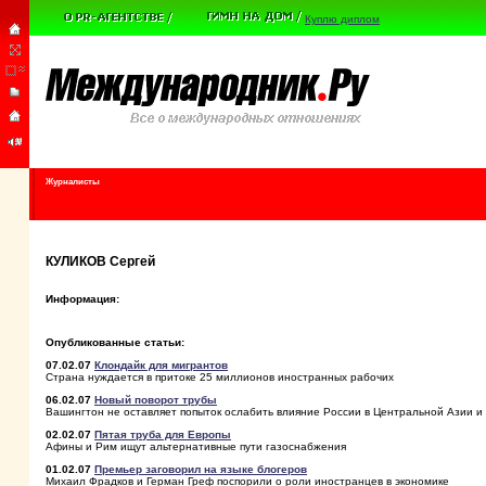
Куплю диплом
Журналисты
КУЛИКОВ Сергей
Информация:
Опубликованные статьи:
07.02.07
Клондайк для мигрантов
Страна нуждается в притоке 25 миллионов иностранных рабочих
06.02.07
Новый поворот трубы
Вашингтон не оставляет попыток ослабить влияние России в Центральной Азии и 
02.02.07
Пятая труба для Европы
Афины и Рим ищут альтернативные пути газоснабжения
01.02.07
Премьер заговорил на языке блогеров
Михаил Фрадков и Герман Греф поспорили о роли иностранцев в экономике