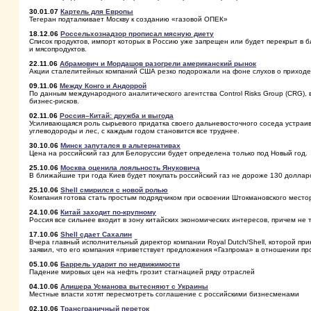
30.01.07
Картель для Европы
Тегеран подталкивает Москву к созданию «газовой ОПЕК»
18.12.06
Россельхознадзор прописал мясную диету
Список продуктов, импорт которых в Россию уже запрещен или будет перекрыт в 
и мясопродуктов.
22.11.06
Абрамович и Мордашов разогрели американский рынок
Акции сталелитейных компаний США резко подорожали на фоне слухов о приходе 
09.11.06
Между Конго и Андоррой
По данным международного аналитического агентства Control Risks Group (CRG), 
бизнес-рисков.
02.11.06
Россия–Китай: дружба и выгода
Усиливающаяся роль сырьевого придатка своего дальневосточного соседа устраи
углеводороды и лес, с каждым годом становится все труднее.
30.10.06
Минск запутался в альтернативах
Цена на российский газ для Белоруссии будет определена только под Новый год.
25.10.06
Москва оценила лояльность Януковича
В ближайшие три года Киев будет покупать российский газ не дороже 130 доллар
25.10.06
Shell смирился с новой ролью
Компания готова стать простым подрядчиком при освоении Штокмановского мест
24.10.06
Китай заходит по-крупному
Россия все сильнее входит в зону китайских экономических интересов, причем не т
17.10.06
Shell сдает Сахалин
Вчера главный исполнительный директор компании Royal Dutch/Shell, которой пр
заявил, что его компания «приветствует предложения «Газпрома» в отношении пр
05.10.06
Баррель ударит по недвижимости
Падение мировых цен на нефть грозит стагнацией ряду отраслей
04.10.06
Алишера Усманова вытесняют c Украины
Местные власти хотят пересмотреть соглашение с российскими бизнесменами
02.10.06
Трансграничный переток