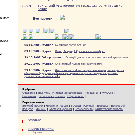
02.01
Британский МИД рекомендует воздержаться от поездок в
Кению
го мяса
Все новости
еских и
05.04.2008 Журнал:
Булыжник преткновения...
03.03.2008 Журнал:
Виват, Медвед! Русь лови позитифф!!!
м
29.10.2007 Обзор прессы:
Ахмад Кадыров как зеркало русской дипломатии
19.10.2007 Журнал:
Счастливый Кавказ покоряет Кремль
29.09.2007 Журнал:
Лео Бокерия: «Я не говорю, что завтра, но когда-то в
обозримом будущем проблема врожденных пороков сердца, безусловно,
должна быть решена в РФ»
Рубрики:
|
|
|
|
Общество
Политика
История международных отношений
Культура
|
|
|
Экономика
Речи и выступления
Образование
Горячие темы:
ер
|
|
|
|
|
Ближний Восток
Япония и Россия
Выборы
Юбилей
Здоровье
Болонский
|
|
|
|
|
процесс
МАГАТЭ
Светская хроника
Безопасность
Благотворительность
ЖУРНАЛ
ОБЗОР ПРЕССЫ
Архив