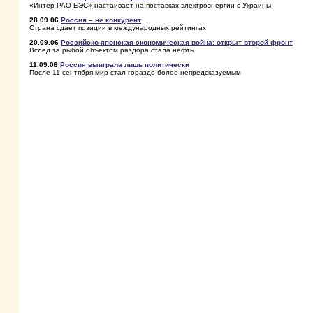
«Интер РАО-ЕЭС» настаивает на поcтавках электроэнергии с Украины.
28.09.06
Россия – не конкурент
Страна сдает позиции в международных рейтингах
20.09.06
Российско-японская экономическая война: открыт второй фронт
Вслед за рыбой объектом раздора стала нефть
11.09.06
Россия выиграла лишь политически
После 11 сентября мир стал гораздо более непредсказуемым