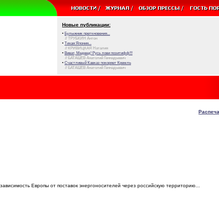
Новые публикации:
•
Булыжник преткновения...
// ТРУБКИН Антон
•
Тихая Япония...
// КРИВИЦКАЯ Наталия
•
Виват, Медвед! Русь лови позитифф!!!
// БАТАШЕВ Анатолий Геннадьевич
•
Счастливый Кавказ покоряет Кремль
// БАТАШЕВ Анатолий Геннадьевич
Распеча
зависимость Европы от поставок энергоносителей через российскую территорию...