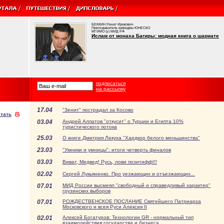
БЕККИН Ренат Ирикович
Преподаватель кафедры ЮНЕСКО
МГИМО (у) МИД РФ
Ислам от монаха Багиры: модная книга о шариате
подписаться
на рассылку
17.04
"Зенит" пострадал за Косово
тать
03.04
Андрей Алпатов "откусит" о Турции и Египта 10%
туристического потока
25.03
О книге Дмитрия Лекуха "Хардкор белого меньшинства"
23.03
"Умники и умницы": итоги четверть финалов
03.03
Виват, Медвед! Русь, лови позитифф!!!
02.02
Сергей Лукьяненко. Про уезжающих и отъезжающих...
07.01
МИД России высмеял "свободный и справедливый характер"
грузинских выборов
07.01
РОЖДЕСТВЕНСКОЕ ПОСЛАНИЕ Святейшего Патриарха
Московского и всея Руси Алексия II
02.01
Алексей Богатуров: Технологии GR - нормальный тип
взаимодействия государства и бизнеса