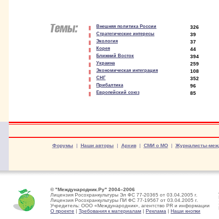
Внешняя политика России
326
Стратегические интересы
39
Экология
37
Корея
44
Ближний Восток
394
Украина
259
Экономическая интеграция
108
СНГ
352
Прибалтика
96
Европейский союз
85
Форумы
|
Наши авторы
|
Архив
|
СМИ о МО
|
Журналисты-меж
© "Международник.Ру" 2004–2006
Лицензия Росохранкультуры Эл ФС 77-20365 от 03.04.2005 г.
Лицензия Росохранкультуры ПИ ФС 77-19567 от 03.04.2005 г.
Учредитель: ООО «Международник», агентство PR и информации
О проекте
|
Требования к материалам
|
Реклама
|
Наши кнопки