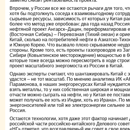
заметно снизит рентабельность проекта.
Впрочем, у России все же остаются рычаги для того, чт
хотя бы подтолкнуть соседа к взаимовыгодному сотрудн
сырьевые ресурсы, зависимость от которых у Китая ра
более что метод уже опробован: два года назад Росс
нефтяной проект Ангарск–Дацин, переформатировав е
(Восточная Сибирь) – Перевозная (Тихий океан) и орие
Китай, сколько на потребителей нефти в Азиатско-Тих
и Южную Корею. Что вызвало плохо скрываемое неудо
стороны. Кроме того, есть проекты газопроводов из За
Сибири (Ковыктинское месторождение) мощностью в 60
которые тоже всегда можно пересмотреть в ходе строит
проект масштабного энергомоста из России в Китай.
Однако эксперты считают, что шантажировать Китай с 
удастся – не тот масштаб. По мнению аналитика ИК 
Парамонова, в наших энергоресурсах Китай нуждается
взять металлы, то у них собственная широкая и мощная 
отчасти можно сыграть на нефти, но у Китая ее поста
может получать ее хоть из Индии, хоть из Ирана». По 
энергоносителей или той же электроэнергии сильнее з
Россия.
Остаются технологии, хотя даже этот фактор начинает
российской части российско-китайского Делового совет
«НГ» отметил, что возглавляемый им совет в свое вре