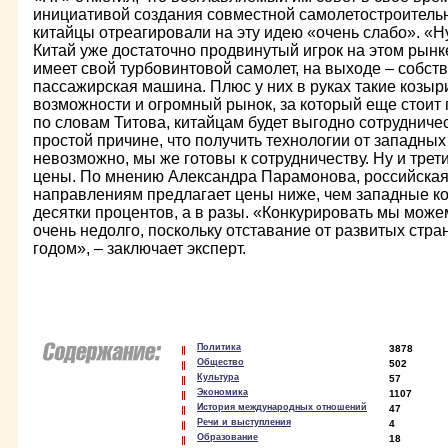
инициативой создания совместной самолетостроительн
китайцы отреагировали на эту идею «очень слабо». «Н
Китай уже достаточно продвинутый игрок на этом рынке,
имеет свой турбовинтовой самолет, на выходе – собст
пассажирская машина. Плюс у них в руках такие козыр
возможности и огромный рынок, за который еще стоит 
по словам Титова, китайцам будет выгодно сотрудниче
простой причине, что получить технологии от западны
невозможно, мы же готовы к сотрудничеству. Ну и тре
цены. По мнению Александра Парамонова, российская
направлениям предлагает цены ниже, чем западные кон
десятки процентов, а в разы. «Конкурировать мы можем
очень недолго, поскольку отставание от развитых стр
годом», – заключает эксперт.
Политика
3878
Общество
502
Культура
57
Экономика
1107
История международных отношений
47
Речи и выступления
4
Образование
18