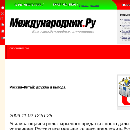
Куплю диплом
Новые
•
И корюш
// БАТА
•
Булыжни
// ТРУ
•
Тихая Я
// КРИ
•
Виват, 
// БАТА
ОБЗОР ПРЕССЫ
Россия–Китай: дружба и выгода
2006-11-02 12:51:28
Усиливающаяся роль сырьевого придатка своего даль
устраивает Россию все меньше, однако предложить б