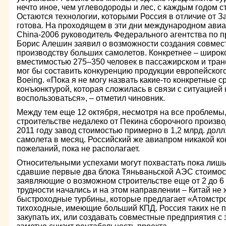
нечто иное, чем углеводороды и лес, с каждым годом с
Остаются технологии, которыми Россия в отличие от З
готова. На проходящем в эти дни международном авиа
China-2006 руководитель Федерального агентства по 
Борис Алешин заявил о возможности создания совмест
производству больших самолетов. Конкретнее – широ
вместимостью 275–350 человек в пассажирском и тран
мог бы составить конкуренцию продукции европейского
Boeing. «Пока я не могу назвать какие-то конкретные с
конъюнктурой, которая сложилась в связи с ситуацией н
воспользоваться», – отметил чиновник.
Между тем еще 12 октября, несмотря на все проблемы,
строительстве недалеко от Пекина сборочного произво
2011 году завод стоимостью примерно в 1,2 млрд. долл.
самолета в месяц. Российский же авиапром никакой ко
пожеланий, пока не располагает.
Относительными успехами могут похвастать пока лишь
сдавшие первые два блока Тяньваньской АЭС стоимост
заявляющие о возможном строительстве еще от 2 до 6 
трудности начались и на этом направлении – Китай не 
быстроходные турбины, которые предлагает «Атомстр
тихоходные, имеющие больший КПД. Россия таких не п
закупать их, или создавать совместные предприятия с