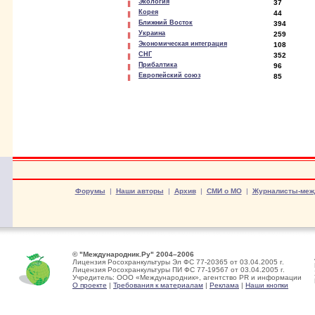
Экология
37
Корея
44
Ближний Восток
394
Украина
259
Экономическая интеграция
108
СНГ
352
Прибалтика
96
Европейский союз
85
Форумы
|
Наши авторы
|
Архив
|
СМИ о МО
|
Журналисты-меж
© "Международник.Ру" 2004–2006
Лицензия Росохранкультуры Эл ФС 77-20365 от 03.04.2005 г.
Лицензия Росохранкультуры ПИ ФС 77-19567 от 03.04.2005 г.
Учредитель: ООО «Международник», агентство PR и информации
О проекте
|
Требования к материалам
|
Реклама
|
Наши кнопки