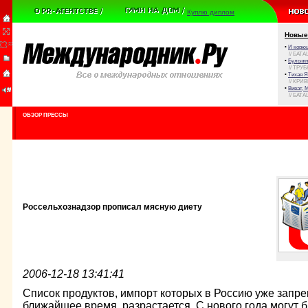
Куплю диплом
Новые
•
И корюш
// БАТА
•
Булыжни
// ТРУ
•
Тихая Я
// КРИ
•
Виват, 
// БАТА
ОБЗОР ПРЕССЫ
Россельхознадзор прописал мясную диету
2006-12-18 13:41:41
Список продуктов, импорт которых в Россию уже запре
ближайшее время, разрастается. С нового года могут 