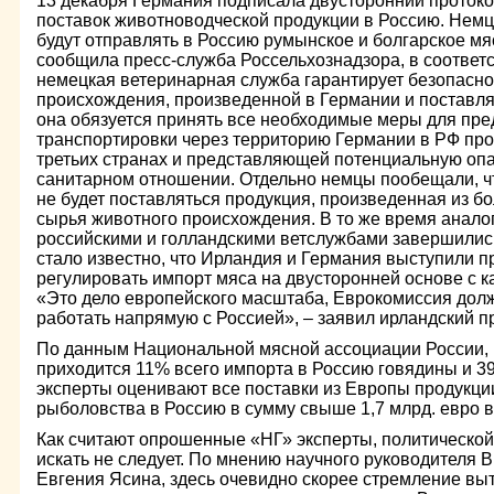
13 декабря Германия подписала двусторонний проток
поставок животноводческой продукции в Россию. Немц
будут отправлять в Россию румынское и болгарское мя
сообщила пресс-служба Россельхознадзора, в соответ
немецкая ветеринарная служба гарантирует безопасно
происхождения, произведенной в Германии и поставля
она обязуется принять все необходимые меры для пр
транспортировки через территорию Германии в РФ про
третьих странах и представляющей потенциальную опа
санитарном отношении. Отдельно немцы пообещали, ч
не будет поставляться продукция, произведенная из б
сырья животного происхождения. В то же время анал
российскими и голландскими ветслужбами завершились
стало известно, что Ирландия и Германия выступили 
регулировать импорт мяса на двусторонней основе с 
«Это дело европейского масштаба, Еврокомиссия дол
работать напрямую с Россией», – заявил ирландский 
По данным Национальной мясной ассоциации России,
приходится 11% всего импорта в Россию говядины и 3
эксперты оценивают все поставки из Европы продукци
рыболовства в Россию в сумму свыше 1,7 млрд. евро в
Как считают опрошенные «НГ» эксперты, политической
искать не следует. По мнению научного руководителя
Евгения Ясина, здесь очевидно скорее стремление вы