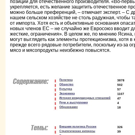
позиции для отечественного производителя. «Во-первых
укрепляется, есть желание защитить отечественное про
можно больше преференций, – отмечает эксперт. – С д
нашем сельском хозяйстве не столь радужная, чтобы т
от импорта. Хотя есть и объективные основания опаса
новых членов ЕС – не случайно же Евросоюз вводит дл
жесткие, ограничения». В целом же, по мнению Ясина,
могут выглядеть как элементы протекционизма, хотя в
прежде всего рядовые потребители, поскольку из-за о
мясо и мясопродукты неизбежно повысятся.
Политика
3878
Общество
502
Культура
57
Экономика
1107
История международных отношений
47
Речи и выступления
4
Образование
18
Внешняя политика России
326
Стратегические интересы
39