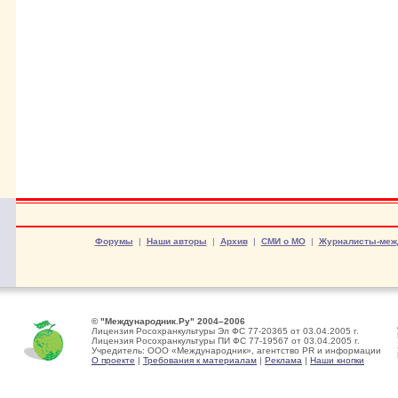
Форумы
|
Наши авторы
|
Архив
|
СМИ о МО
|
Журналисты-меж
© "Международник.Ру" 2004–2006
Лицензия Росохранкультуры Эл ФС 77-20365 от 03.04.2005 г.
Лицензия Росохранкультуры ПИ ФС 77-19567 от 03.04.2005 г.
Учредитель: ООО «Международник», агентство PR и информации
О проекте
|
Требования к материалам
|
Реклама
|
Наши кнопки