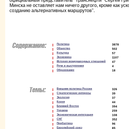
официальный представитель "Транснефти" Сергей Григ
Минска не оставляет нам ничего другого, кроме как ус
созданию альтернативных маршрутов".
Политика
3878
Общество
502
Культура
57
Экономика
1107
История международных отношений
47
Речи и выступления
4
Образование
18
Внешняя политика России
326
Стратегические интересы
39
Экология
37
Корея
44
Ближний Восток
394
Украина
259
Экономическая интеграция
108
СНГ
352
Прибалтика
96
Европейский союз
85