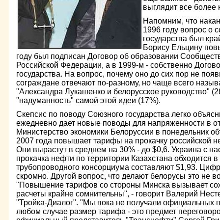
выглядит все более
Напомним, что накан
1996 году вопрос о 
государства был кра
Борису Ельцину повы
году был подписан Договор об образовании Сообществ
Российской Федерации, а в 1999-м - собственно Догов
государства. На вопрос, почему оно до сих пор не появ
сограждане отвечают по-разному, но чаще всего назы
"Александра Лукашенко и белорусское руководство" (28
"надуманность" самой этой идеи (17%).
Скепсис по поводу Союзного государства легко объясн
ежедневно дает новые поводы для напряженности в о
Министерство экономики Белоруссии в понедельник об
2007 года повышает тарифы на прокачку российской н
Они вырастут в среднем на 30% - до $0,6. Украина с нас
прокачка нефти по территории Казахстана обходится в
трубопроводного консорциума составляют $1,93. Цифр
скромно. Другой вопрос, что делают белорусы это не в
"Повышение тарифов со стороны Минска вызывает сож
расчеты крайне сомнительны", - говорит Валерий Нест
"Тройка-Диалог". "Мы пока не получали официальных п
любом случае размер тарифа - это предмет переговоро