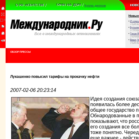
Куплю диплом
Новые
•
И корюш
// БАТА
•
Булыжни
// ТРУ
•
Тихая Я
// КРИ
•
Виват, 
// БАТА
ОБЗОР ПРЕССЫ
Лукашенко повысил тарифы на прокачку нефти
2007-02-06 20:23:14
Идея создания союз
появилась более деся
общее государство п
Обнародованные в 
показывают, что рос
его создания все бол
тоже понятно. Черед
еще важнее - действ