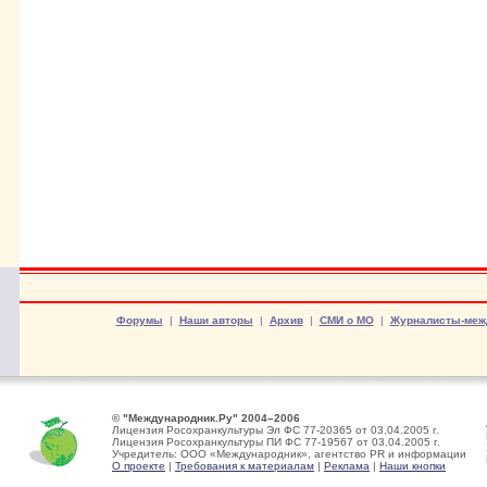
Форумы
|
Наши авторы
|
Архив
|
СМИ о МО
|
Журналисты-меж
© "Международник.Ру" 2004–2006
Лицензия Росохранкультуры Эл ФС 77-20365 от 03.04.2005 г.
Лицензия Росохранкультуры ПИ ФС 77-19567 от 03.04.2005 г.
Учредитель: ООО «Международник», агентство PR и информации
О проекте
|
Требования к материалам
|
Реклама
|
Наши кнопки