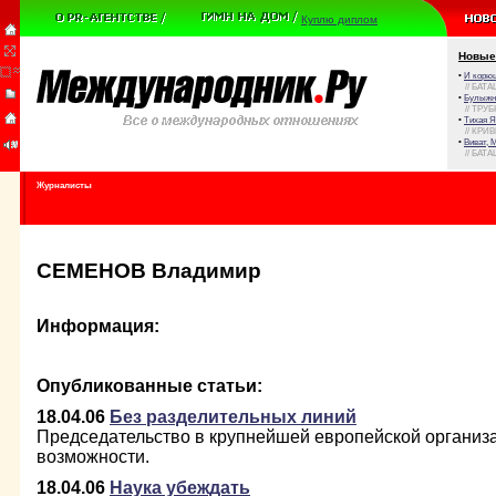
Куплю диплом
Новые
•
И корюш
// БАТА
•
Булыжни
// ТРУ
•
Тихая Я
// КРИ
•
Виват, 
// БАТА
Журналисты
СЕМЕНОВ Владимир
Информация:
Опубликованные статьи:
18.04.06
Без разделительных линий
Председательство в крупнейшей европейской организ
возможности.
18.04.06
Наука убеждать