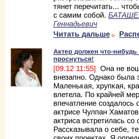
тянет перечитать... что
с самим собой.
БАТАШЕ
Геннадьевич
Читать дальше
Расп
Актер должен что-нибудь 
проснуться!
[09.12 11:55]
Она не вошл
внезапно. Однако была 
Маленькая, хрупкая, кр
влетела. По крайней мер
впечатление создалось 
актрисе Чулпан Хаматов
актриса встретилась со
Рассказывала о себе, теа
своих проектах. Я опред