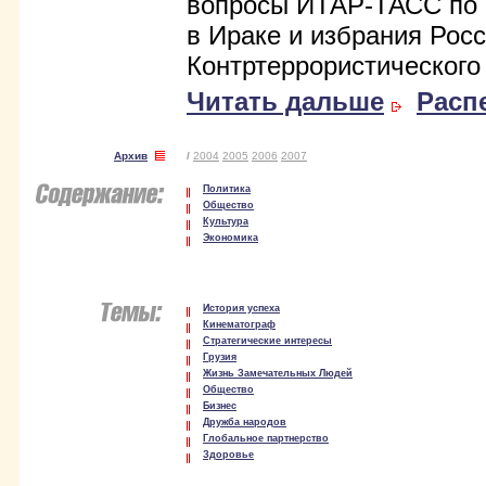
вопросы ИТАР-ТАСС по 
в Ираке и избрания Рос
Контртеррористического
Читать дальше
Расп
Архив
/
2004
2005
2006
2007
Политика
Общество
Культура
Экономика
История успеха
Кинематограф
Стратегические интересы
Грузия
Жизнь Замечательных Людей
Общество
Бизнес
Дружба народов
Глобальное партнерство
Здоровье