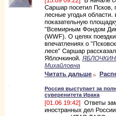
[15.09 09:22]
В начале с
Саршар посетил Псков, 
лесные угодья области.
показательную площадку
"Всемирным Фондом Ди
(WWF). О целях поездки
впечатлениях о "Псковс
лесе" Саршар рассказал
Яблочкиной.
ЯБЛОЧКИН
Михайловна
Читать дальше
Расп
Россия выступает за пол
суверенитета Ирака
[01.06 19:42]
Ответы зам
иностранных дел России