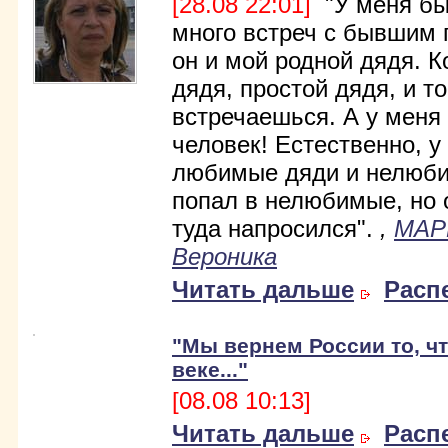
[28.08 22:01]
"У меня был
много встреч с бывшим 
он и мой родной дядя. К
дядя, простой дядя, и то
встречаешься. А у меня
человек! Естественно, 
любимые дяди и нелюби
попал в нелюбимые, но 
туда напросился".
,
МАР
Вероника
Читать дальше
Расп
"Мы вернем России то, чт
веке..."
[08.08 10:13]
Читать дальше
Расп