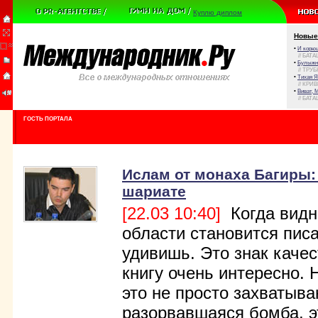
Куплю диплом
Новые
•
И корюш
// БАТА
•
Булыжни
// ТРУ
•
Тихая Я
// КРИ
•
Виват, 
// БАТА
ГОСТЬ ПОРТАЛА
Ислам от монаха Багиры:
шариате
[22.03 10:40]
Когда видны
области становится писа
удивишь. Это знак качес
книгу очень интересно. 
это не просто захватыв
разорвавшаяся бомба, эт