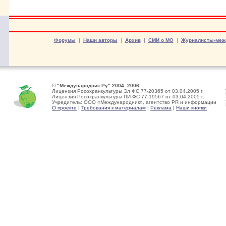
Форумы
|
Наши авторы
|
Архив
|
СМИ о МО
|
Журналисты-меж
© "Международник.Ру" 2004–2006
Лицензия Росохранкультуры Эл ФС 77-20365 от 03.04.2005 г.
Лицензия Росохранкультуры ПИ ФС 77-19567 от 03.04.2005 г.
Учредитель: ООО «Международник», агентство PR и информации
О проекте
|
Требования к материалам
|
Реклама
|
Наши кнопки