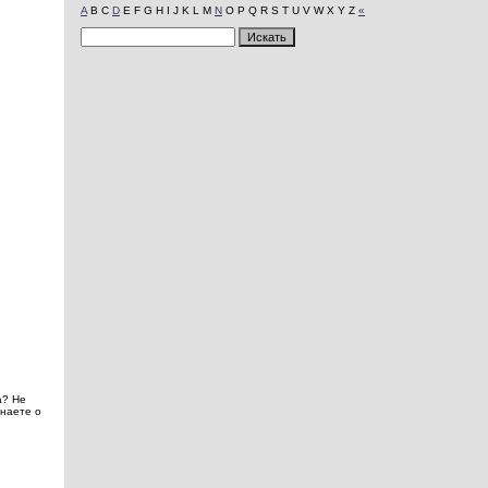
A
B C
D
E F G H I J K L M
N
O P Q R S T U V W X Y Z
«
а? Не
знаете о