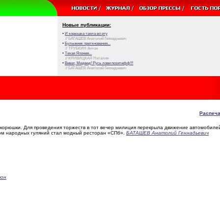
Новые публикации:
•
И корюшка таяла во рту
// БАТАШЕВ Анатолий Геннадьевич
•
Булыжник преткновения...
// ТРУБКИН Антон
•
Тихая Япония...
// КРИВИЦКАЯ Наталия
•
Виват, Медвед! Русь лови позитифф!!!
// БАТАШЕВ Анатолий Геннадьевич
Распеча
 корюшки. Для проведения торжеств в тот вечер милиция перекрыла движение автомобиле
ром народных гуляний стал модный ресторан «СПб».
БАТАШЕВ Анатолий Геннадьевич
тон