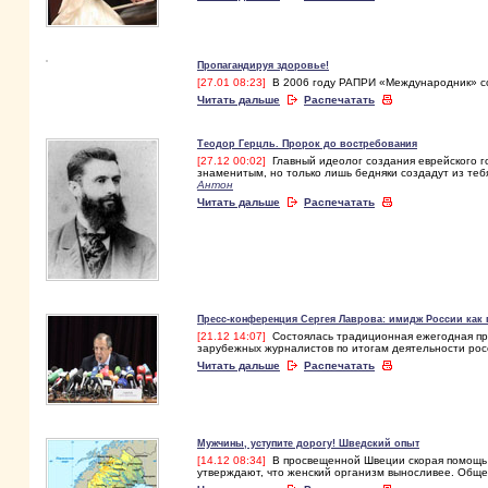
Пропагандируя здоровье!
[27.01 08:23]
В 2006 году РАПРИ «Международник» со
Читать дальше
Распечатать
Теодор Герцль. Пророк до востребования
[27.12 00:02]
Главный идеолог создания еврейского го
знаменитым, но только лишь бедняки создадут из теб
Антон
Читать дальше
Распечатать
Пресс-конференция Сергея Лаврова: имидж России как
[21.12 14:07]
Состоялась традиционная ежегодная пре
зарубежных журналистов по итогам деятельности ро
Читать дальше
Распечатать
Мужчины, уступите дорогу! Шведский опыт
[14.12 08:34]
В просвещенной Швеции скорая помощь п
утверждают, что женский организм выносливее. Обще