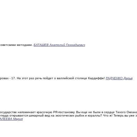
советскими методами.
БАТАШЕВ Анатолий Геннадьевич
овах - 17. На этот раз речь пойдет о валлийской столице Кардиффе!
РАДЧЕНКО Дарья
сударстве напоминает красочную PR-постановку. Вы еще не были в сердце Тихого Океан
ткуда открывается шикарный вид на экзотических рыбок и кораллы? Что ж! Теперь вы уже 
АЛЕЕВА Мария