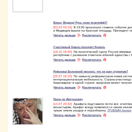
Виват, Медвед! Русь лови позитифф!!!
[03.03 03:14]
В 23:00 произошло главное событие дня
и Медведев вышли на Красную площадь. Президент п
Читать дальше
Распечатать
Счастливый Кавказ покоряет Кремль
[19.10 18:35]
На политической сцене России впервые в
республики с размахом отметили юбилей единства с 
Читать дальше
Распечатать
Реформа/ Болонский процесс: что он дает студентам?
[25.07 18:15]
По замыслу реформаторов новая система
интернациональную мобильность. Страны-участницы Б
бакалавриат в одной стране, выпускник может получи
Читать дальше
Распечатать
Палач по Иерусалиму
[13.07 20:32]
Арафата подставили почти все: египтян
монастырям, Арафат всюду появлялся со своим неиз
чужую землю раздор и неразбериху.
ТРУБКИН Антон
Читать дальше
Распечатать