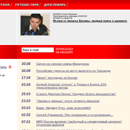
БЕККИН Ренат Ирикович
Преподаватель кафедры ЮНЕСКО
МГИМО (у) МИД РФ
Ислам от монаха Багиры: модная книга о шариате
подписаться
на рассылку
30.08
Скоулз не снискал лавры Марадонны
тать
30.08
Российские туристы не могут вылететь из Таиланда
й по
17.04
"Зенит" пострадал за Косово
03.04
Андрей Алпатов "откусит" о Турции и Египта 10%
туристического потока
25.03
О книге Дмитрия Лекуха "Хардкор белого меньшинства"
23.03
"Умники и умницы": итоги четверть финалов
03.03
Виват, Медвед! Русь, лови позитифф!!!
02.02
Сергей Лукьяненко. Про уезжающих и отъезжающих...
07.01
МИД России высмеял "свободный и справедливый характер"
грузинских выборов