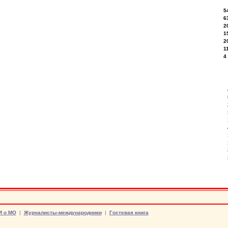
5
6
2
1
2
1
4
И о МО
|
Журналисты-международники
|
Гостевая книга