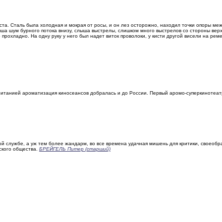
. Сталь была холод­ная и мокрая от росы, и он лез осторожно, находил точки опоры ме
лыша шум бурного потока внизу, слыша выстрелы, слишком много выстрелов со стороны вер
 прохладно. На одну руку у него был надет виток проволоки, у кисти другой висели на ре­м
итанией ароматизация киносеансов добралась и до России. Первый аромо-суперкинотеат
й службе, а уж тем более жандарм, во все времена удачная мишень для критики, своеоб
ского общества.
БРЕЙГЕЛЬ Питер (старший)