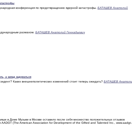
катастрофы
ународная конференция по предотвращению ядерной катастрофы.
БАТАШЕВ Анатолий
еждународным размахом.
БАТАШЕВ Анатолий Геннадьевич
ть, а запад задуматься
езидент? Каких внешнеполитических изменений стоит теперь ожидать?
БАТАШЕВ Анатол
ши в Доме Музыки в Москве оставило после себя множество положительных отзывов
DGT (The American Association for Development of the Gifted and Talented Inc., www.aadgt.