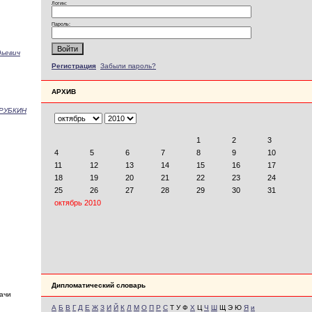
Логин:
Пароль:
ьевич
Регистрация
Забыли пароль?
АРХИВ
РУБКИН
Дипломатический словарь
ачи
А
Б
В
Г
Д
Е
Ж
З
И
Й
К
Л
М
О
П
Р
С
Т У Ф
Х
Ц
Ч
Ш
Щ Э Ю
Я
и