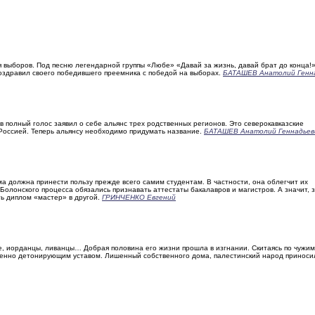
 выборов. Под песню легендарной группы «Любе» «Давай за жизнь, давай брат до конца!
оздравил своего победившего преемника с победой на выборах.
БАТАШЕВ Анатолий Генн
 полный голос заявил о себе альянс трех родственных регионов. Это северокавказские
Россией. Теперь альянсу необходимо придумать название.
БАТАШЕВ Анатолий Геннадьев
 должна принести пользу прежде всего самим студентам. В частности, она облегчит их
олонского процесса обязались признавать аттестаты бакалавров и магистров. А значит, 
ть диплом «мастер» в другой.
ГРИНЧЕНКО Евгений
е, иорданцы, ливанцы… Добрая половина его жизни прошла в изгнании. Скитаясь по чужим
менно детонирующим уставом. Лишенный собственного дома, палестинский народ приноси