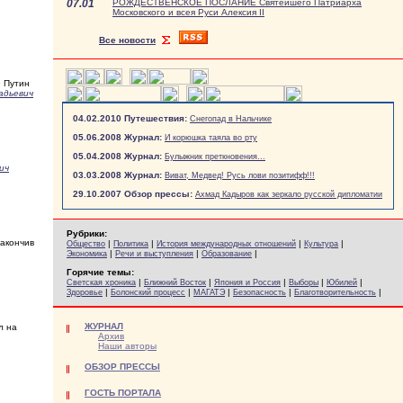
07.01
РОЖДЕСТВЕНСКОЕ ПОСЛАНИЕ Святейшего Патриарха
Московского и всея Руси Алексия II
Все новости
» Путин
адьевич
04.02.2010 Путешествия:
Снегопад в Нальчике
05.06.2008 Журнал:
И корюшка таяла во рту
05.04.2008 Журнал:
Булыжник преткновения...
ич
03.03.2008 Журнал:
Виват, Медвед! Русь лови позитифф!!!
29.10.2007 Обзор прессы:
Ахмад Кадыров как зеркало русской дипломатии
Рубрики:
закончив
|
|
|
|
Общество
Политика
История международных отношений
Культура
|
|
|
Экономика
Речи и выступления
Образование
Горячие темы:
|
|
|
|
|
Светская хроника
Ближний Восток
Япония и Россия
Выборы
Юбилей
|
|
|
|
|
Здоровье
Болонский процесс
МАГАТЭ
Безопасность
Благотворительность
ЖУРНАЛ
л на
Архив
Наши авторы
ОБЗОР ПРЕССЫ
ГОСТЬ ПОРТАЛА