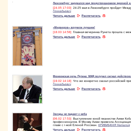
Люксембург задумался над предотвращением ядерной 
[24.05 17:03]
24-25 мая в Люксембурге пройдет Межд
Геннадьевич
Читать дальше
Распечатать
«Медведов» вручили лучшим!
[18.03 14:58]
Главная вечеринка Рунета прошла с м
Читать дальше
Распечатать
Мюнхенская речь Путина: МИД получил сигнал действова
[19.02 14:18]
Что же конкретно сказал российский пр
Геннадьевич
Читать дальше
Распечатать
Звезды не падают с неба
[06.02 17:53]
Выступление юной пианистки Аими Кобая
профессионалов. В Москву Аими привезла Ассоциация AA
главе с г-жой Еленой Россман.
КРИВИЦКАЯ Наталия
Читать дальше
Распечатать