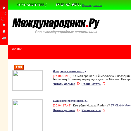
Куплю диплом
ЖУРНАЛ
И корюшка таяла во рту
[05.06 01:10]
16 мая прошел 1-й московский праздник
Большому Головину переулку в центре Москвы. Цент
Читать дальше
Распечатать
Булыжник преткновения...
[05.04 17:47]
Кто убил Ицхака Рабина?
ТРУБКИН Ан
Читать дальше
Распечатать