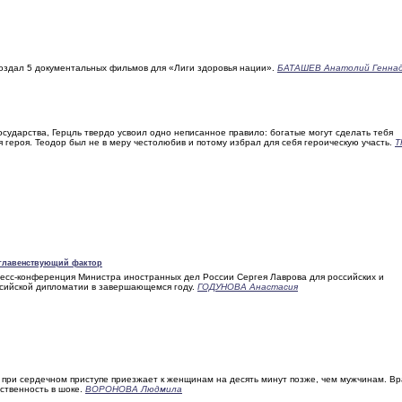
здал 5 документальных фильмов для «Лиги здоровья нации».
БАТАШЕВ Анатолий Геннад
сударства, Герцль твердо усвоил одно неписанное правило: богатые могут сделать тебя
я героя. Теодор был не в меру честолюбив и потому избрал для себя героическую участь.
Т
 главенствующий фактор
сс-конференция Министра иностранных дел России Сергея Лаврова для российских и
ссийской дипломатии в завершающемся году.
ГОДУНОВА Анастасия
ри сердечном приступе приезжает к женщинам на десять минут позже, чем мужчинам. Вр
ственность в шоке.
ВОРОНОВА Людмила