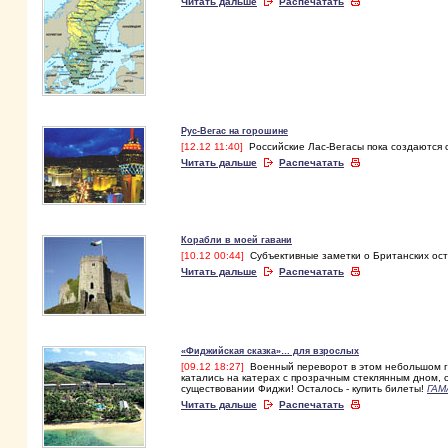
Читать дальше
Распечатать
Рус-Вегас на горошине
[12.12 11:40]
Российские Лас-Вегасы пока создаются 
Читать дальше
Распечатать
Корабли в моей гавани
[10.12 00:44]
Субъективные заметки о Британских остр
Читать дальше
Распечатать
«Фиджийская сказка»… для взрослых
[09.12 18:27]
Военный переворот в этом небольшом го
катались на катерах с прозрачным стеклянным дном, о
существовании Фиджи! Осталось - купить билеты!
ГАМ
Читать дальше
Распечатать