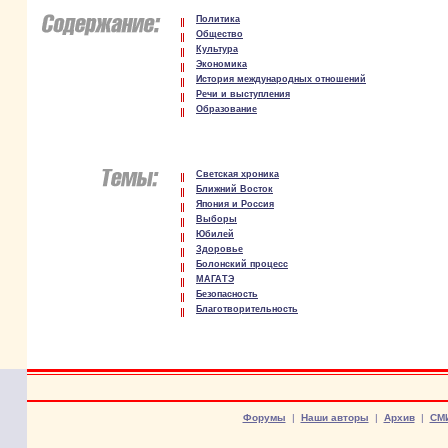
Политика
Общество
Культура
Экономика
История международных отношений
Речи и выступления
Образование
Светская хроника
Ближний Восток
Япония и Россия
Выборы
Юбилей
Здоровье
Болонский процесс
МАГАТЭ
Безопасность
Благотворительность
Форумы
|
Наши авторы
|
Архив
|
СМ