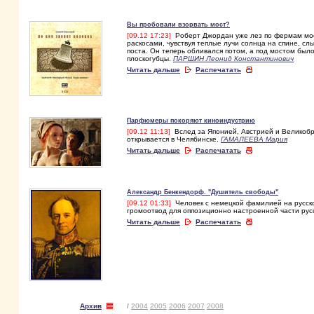
Вы пробовали взорвать мост?
[09.12 17:23]
Роберт Джордан уже лез по фермам моста
раскосами, чувствуя теплые лучи солнца на спине, с
поста. Он те­перь обливался потом, а под мостом было
плоскогубцы.
ПАРШИН Леонид Константинович
Читать дальше
Распечатать
Парфюмеры покоряют киноиндустрию
[09.12 11:13]
Вслед за Японией, Австрией и Великобр
открывается в Челябинске.
ГАМАЛЕЕВА Мария
Читать дальше
Распечатать
Александр Бенкендорф. "Душитель свободы"
[09.12 01:33]
Человек с немецкой фамилией на русско
громоотвод для оппозиционно настроенной части рус
Читать дальше
Распечатать
Архив
/
2004
2005
2006
2007
2008