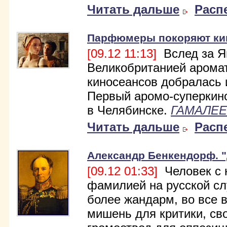
Читать дальше
Расп
Парфюмеры покоряют ки
[09.12 11:13]
Вслед за Яп
Великобританией арома
киносеансов добралась 
Первый аромо-суперкино
в Челябинске.
ГАМАЛЕЕ
Читать дальше
Расп
Александр Бенкендорф. 
[09.12 01:33]
Человек с 
фамилией на русской сл
более жандарм, во все 
мишень для критики, св