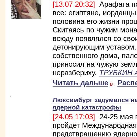
[13.07 20:32]
Арафата по
все: египтяне, иорданц
половина его жизни прош
Скитаясь по чужим мон
всюду появлялся со сво
детонирующим уставом
собственного дома, пал
приносил на чужую земл
неразбериху.
ТРУБКИН 
Читать дальше
Расп
Люксембург задумался н
ядерной катастрофы
[24.05 17:03]
24-25 мая 
пройдет Международная
предотвращению ядерно