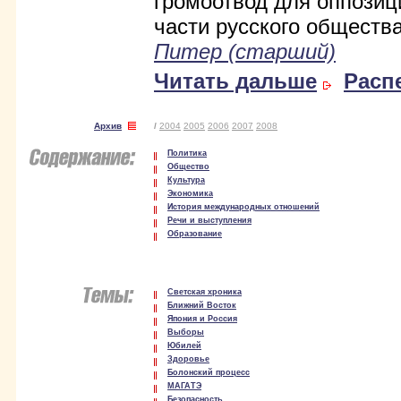
громоотвод для оппозиц
части русского обществ
Питер (старший)
Читать дальше
Расп
Архив
/
2004
2005
2006
2007
2008
Политика
Общество
Культура
Экономика
История международных отношений
Речи и выступления
Образование
Светская хроника
Ближний Восток
Япония и Россия
Выборы
Юбилей
Здоровье
Болонский процесс
МАГАТЭ
Безопасность