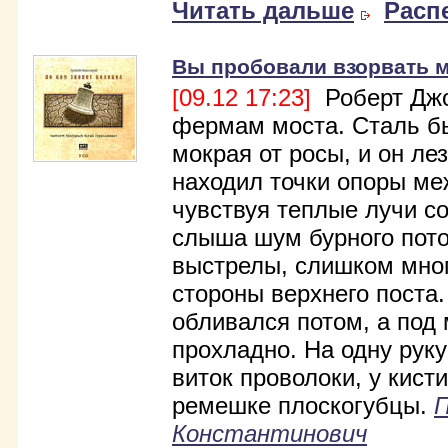
Читать дальше
Расп
Вы пробовали взорвать 
[09.12 17:23]
Роберт Джо
фермам моста. Сталь бы
мокрая от росы, и он ле
находил точки опоры ме
чувствуя теплые лучи со
слыша шум бурного пото
выстрелы, слишком мног
стороны верхнего поста.
обливался потом, а под
прохладно. На одну руку
виток проволоки, у кист
ре­мешке плоскогубцы.
Константинович