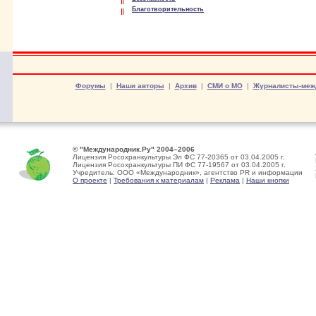
Благотворительность
Форумы
|
Наши авторы
|
Архив
|
СМИ о МО
|
Журналисты-меж
© "Международник.Ру" 2004–2006
Лицензия Росохранкультуры Эл ФС 77-20365 от 03.04.2005 г.
Лицензия Росохранкультуры ПИ ФС 77-19567 от 03.04.2005 г.
Учредитель: ООО «Международник», агентство PR и информации
О проекте
|
Требования к материалам
|
Реклама
|
Наши кнопки