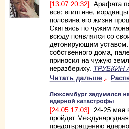
[13.07 20:32]
Арафата по
все: египтяне, иорданц
половина его жизни прош
Скитаясь по чужим мон
всюду появлялся со сво
детонирующим уставом
собственного дома, пал
приносил на чужую земл
неразбериху.
ТРУБКИН 
Читать дальше
Расп
Люксембург задумался н
ядерной катастрофы
[24.05 17:03]
24-25 мая 
пройдет Международная
предотвращению ядерно