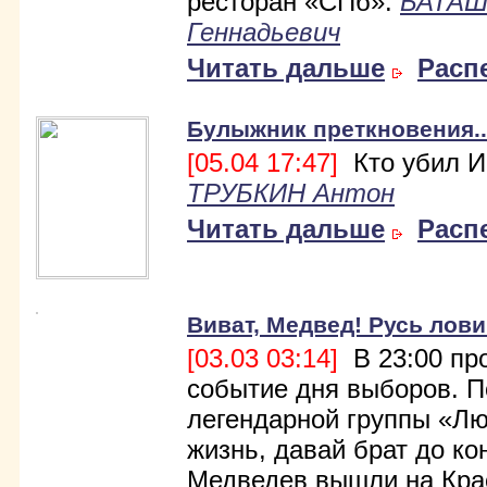
ресторан «СПб».
БАТАШ
Геннадьевич
Читать дальше
Расп
Булыжник преткновения..
[05.04 17:47]
Кто убил И
ТРУБКИН Антон
Читать дальше
Расп
Виват, Медвед! Русь лови
[03.03 03:14]
В 23:00 пр
событие дня выборов. П
легендарной группы «Лю
жизнь, давай брат до ко
Медведев вышли на Кра