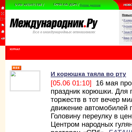
Куплю диплом
Новые
•
И корюш
// БАТА
•
Булыжни
// ТРУ
•
Тихая Я
// КРИ
•
Виват, 
// БАТА
ЖУРНАЛ
И корюшка таяла во рту
[05.06 01:10]
16 мая про
праздник корюшки. Для 
торжеств в тот вечер м
движение автомобилей 
Головину переулку в це
Центром народных гуля