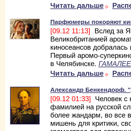
Читать дальше
Расп
Парфюмеры покоряют ки
[09.12 11:13]
Вслед за Яп
Великобританией арома
киносеансов добралась 
Первый аромо-суперкино
в Челябинске.
ГАМАЛЕЕ
Читать дальше
Расп
Александр Бенкендорф. 
[09.12 01:33]
Человек с 
фамилией на русской сл
более жандарм, во все 
мишень для критики, св