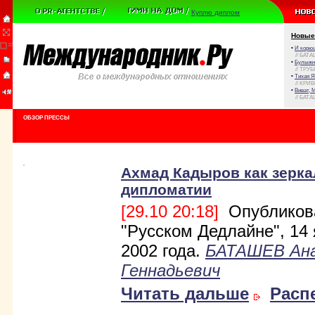
Куплю диплом
Новые
•
И корюш
// БАТА
•
Булыжни
// ТРУ
•
Тихая Я
// КРИ
•
Виват, 
// БАТА
ОБЗОР ПРЕССЫ
Ахмад Кадыров как зерка
дипломатии
[29.10 20:18]
Опубликов
"Русском Дедлайне", 14
2002 года.
БАТАШЕВ Ан
Геннадьевич
Читать дальше
Расп