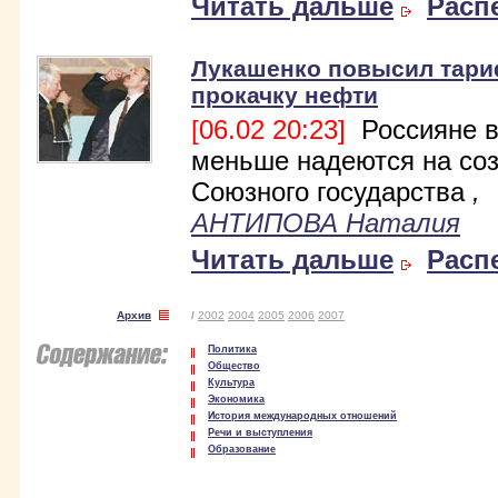
Читать дальше
Расп
Лукашенко повысил тар
прокачку нефти
[06.02 20:23]
Россияне в
меньше надеются на со
Союзного государства
,
АНТИПОВА Наталия
Читать дальше
Расп
Архив
/
2002
2004
2005
2006
2007
Политика
Общество
Культура
Экономика
История международных отношений
Речи и выступления
Образование