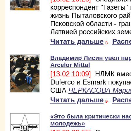
корреспондент "Газеты"
жизнь Пыталовского рай
Псковской области - гра
Латвией российских зем
Читать дальше
Расп
Владимир Лисин увел пар
Arcelor Mittal
[13.02 10:09]
НЛМК вмес
Duferco и Esmark покупа
США
ЧЕРКАСОВА Мари
Читать дальше
Расп
«Это была критически на
молодежь»