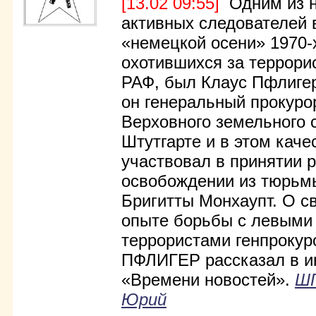
[13.02 09:55]
Одним из н
активных следователей
«немецкой осени» 1970-
охотившихся за террори
РАФ, был Клаус Пфлигер
он генеральный прокуро
Верховного земельного 
Штутгарте и в этом каче
участвовал в принятии 
освобождении из тюрьм
Бригитты Монхаупт. О с
опыте борьбы с левыми
террористами генпрокур
ПФЛИГЕР рассказал в и
«Времени новостей».
Ш
Юрий