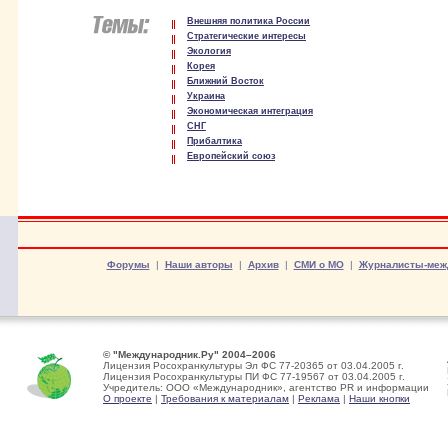
Внешняя политика России
Стратегические интересы
Экология
Корея
Ближний Восток
Украина
Экономическая интеграция
СНГ
Прибалтика
Европейский союз
Форумы
|
Наши авторы
|
Архив
|
СМИ о МО
|
Журналисты-меж
© "Международник.Ру" 2004–2006
Лицензия Росохранкультуры Эл ФС 77-20365 от 03.04.2005 г.
Лицензия Росохранкультуры ПИ ФС 77-19567 от 03.04.2005 г.
Учредитель: ООО «Международник», агентство PR и информации
О проекте
|
Требования к материалам
|
Реклама
|
Наши кнопки