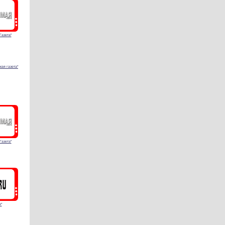
Газета"
кая газета"
Газета"
"