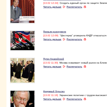
[13.02 12:24]
Создать единый орган по защите Земли 
Читать дальше
Распечатать
Пхеньян разоружили
[13.02 12:09]
"Шестерка" уговорила КНДР отказаться 
Читать дальше
Распечатать
Путин Аравийский
[13.02 11:30]
Москва осваивает новый рынок на Ближ
Читать дальше
Распечатать
Ненужный Огрызко
[13.02 11:16]
Украинские политики с трудом въезжаю
Читать дальше
Распечатать