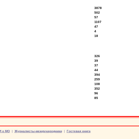
3878
502
57
1107
47
4
18
326
39
37
44
394
259
108
352
96
85
И о МО
|
Журналисты-международники
|
Гостевая книга