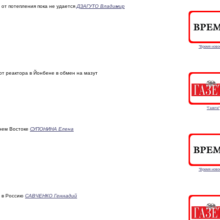
от потепления пока не удается
ДЗАГУТО Владимир
"Время ново
от реактора в Йонбене в обмен на мазут
"Газета"
нем Востоке
СУПОНИНА Елена
"Время ново
т в Россию
САВЧЕНКО Геннадий