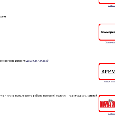
"Газета"
валют
"Коммерсан
ркмения не Испания
ДУБНОВ Аркадий
"Время ново
учил жизнь Пыталовского района Псковской области - граничащих с Латвией
"Газета"