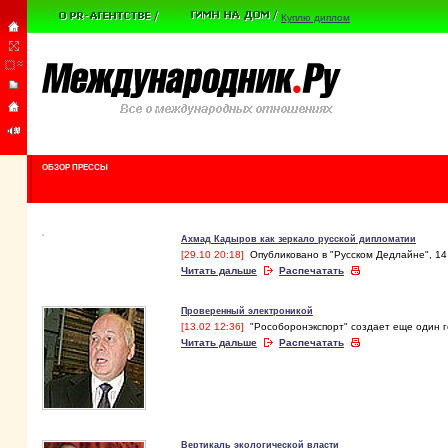
Куплю диплом
ОБЗОР ПРЕССЫ
Ахмад Кадыров как зеркало русской дипломатии
[29.10 20:18]
Опубликовано в "Русском Дедлайне", 14
Читать дальше
Распечатать
Проверенный электроникой
[13.02 12:36]
"Рособоронэкспорт" создает еще один 
Читать дальше
Распечатать
Вертикаль экологической власти