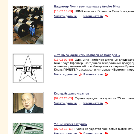
Владимир Лисин увел партнера у Arcelor Mittal
[13.02 10:09]
НЛМК вместе с Duferco и Esmark покупа
Читать дальше
Распечатать
«Это была критически настроенная молодежь»
[13.02 09:55]
Одним из наиболее активных следовател
был Клаус Пфлигер. Сегодня он генеральный прокурор
принятии решения об освобождении из тюрьмы Бриги
Клаус ПФЛИГЕР рассказал в интервью «Времени нов
Читать дальше
Распечатать
Клондайк для мигрантов
[07.02 20:05]
Страна нуждается в притоке 25 миллио
Читать дальше
Распечатать
У.е. не желает отступать
[07.02 19:11]
Рублю не удается полностью вытеснить
Читать дальше
Распечатать