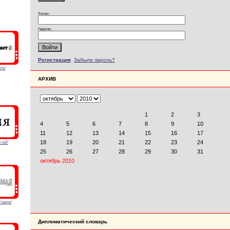
Логин:
Пароль:
Регистрация
Забыли пароль?
тъ"
АРХИВ
стей"
Газета"
Дипломатический словарь