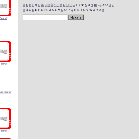
А
Б
В
Г
Д
Е
Ж
З
И
Й
К
Л
М
О
П
Р
С
Т У Ф
Х
Ц
Ч
Ш
Щ Э Ю
Я
и
A
B C
D
E F G H I J K L M
N
O P Q R S T U V W X Y Z
«
Газета"
Газета"
кая газета"
Газета"