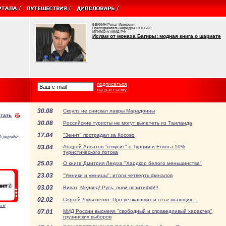
БЕККИН Ренат Ирикович
Преподаватель кафедры ЮНЕСКО
МГИМО (у) МИД РФ
Ислам от монаха Багиры: модная книга о шариате
подписаться
на рассылку
30.08
Скоулз не снискал лавры Марадонны
тать
30.08
Российские туристы не могут вылететь из Таиланда
17.04
"Зенит" пострадал за Косово
й Дедлайн"
03.04
Андрей Алпатов "откусит" о Турции и Египта 10%
туристического потока
25.03
О книге Дмитрия Лекуха "Хардкор белого меньшинства"
23.03
"Умники и умницы": итоги четверть финалов
03.03
Виват, Медвед! Русь, лови позитифф!!!
02.02
Сергей Лукьяненко. Про уезжающих и отъезжающих...
тъ"
07.01
МИД России высмеял "свободный и справедливый характер"
грузинских выборов