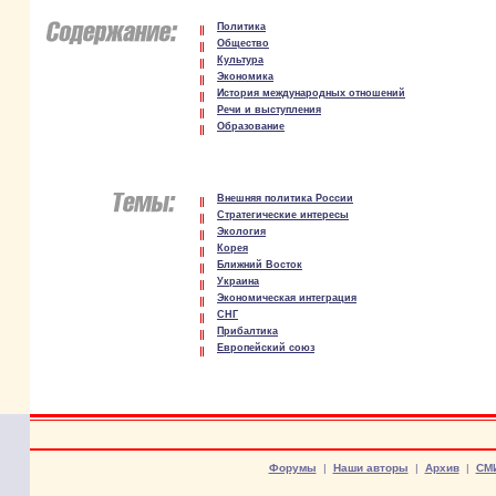
Политика
Общество
Культура
Экономика
История международных отношений
Речи и выступления
Образование
Внешняя политика России
Стратегические интересы
Экология
Корея
Ближний Восток
Украина
Экономическая интеграция
СНГ
Прибалтика
Европейский союз
Форумы
|
Наши авторы
|
Архив
|
СМ