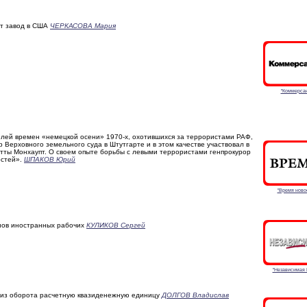
ет завод в США
ЧЕРКАСОВА Мария
"Коммерсан
ей времен «немецкой осени» 1970-х, охотившихся за террористами РАФ,
 Верховного земельного суда в Штутгарте и в этом качестве участвовал в
тты Монхаупт. О своем опыте борьбы с левыми террористами генпрокурор
остей».
ШПАКОВ Юрий
"Время ново
нов иностранных рабочих
КУЛИКОВ Сергей
"Независимая 
 из оборота расчетную квазиденежную единицу
ДОЛГОВ Владислав