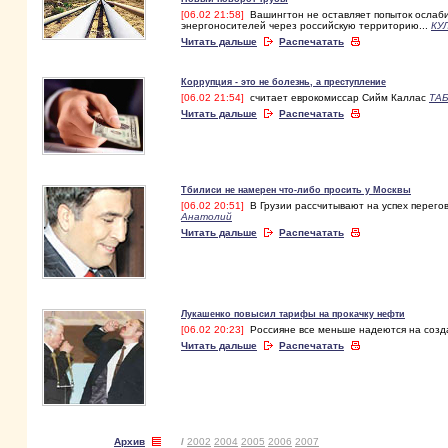
[06.02 21:58]
Вашингтон не оставляет попыток ослаби
энергоносителей через российскую территорию...
КУ
Читать дальше
Распечатать
Коррупция - это не болезнь, а преступление
[06.02 21:54]
считает еврокомиссар Сийм Каллас
ТАБ
Читать дальше
Распечатать
Тбилиси не намерен что-либо просить у Москвы
[06.02 20:51]
В Грузии рассчитывают на успех перего
Анатолий
Читать дальше
Распечатать
Лукашенко повысил тарифы на прокачку нефти
[06.02 20:23]
Россияне все меньше надеются на созд
Читать дальше
Распечатать
Архив
/
2002
2004
2005
2006
2007