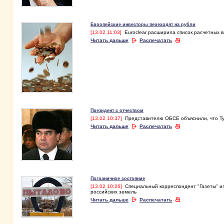
Европейские инвесторы переходят на рубли
[13.02 11:03]
Euroclear расширила список расчетных 
Читать дальше
Распечатать
Президент с отчеством
[13.02 10:37]
Представителю ОБСЕ объяснили, что Ту
Читать дальше
Распечатать
Пограничное состояние
[13.02 10:26]
Специальный корреспондент "Газеты" из
российских земель
Читать дальше
Распечатать