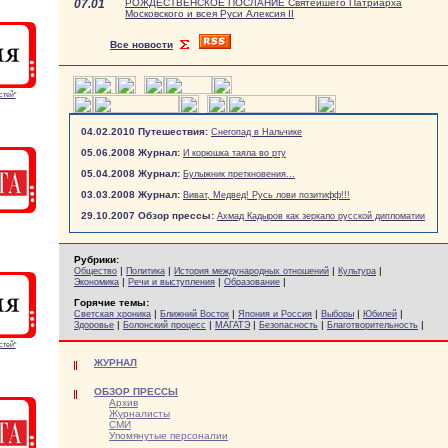
07.01
РОЖДЕСТВЕНСКОЕ ПОСЛАНИЕ Святейшего Патриарха
Московского и всея Руси Алексия II
Все новости
стей"
04.02.2010 Путешествия:
Снегопад в Нальчике
05.06.2008 Журнал:
И корюшка таяла во рту
05.04.2008 Журнал:
Булыжник преткновения...
03.03.2008 Журнал:
Виват, Медвед! Русь лови позитифф!!!
29.10.2007 Обзор прессы:
Ахмад Кадыров как зеркало русской дипломатии
Рубрики:
|
|
|
|
Общество
Политика
История международных отношений
Культура
|
|
|
Экономика
Речи и выступления
Образование
Горячие темы:
|
|
|
|
|
Светская хроника
Ближний Восток
Япония и Россия
Выборы
Юбилей
|
|
|
|
|
Здоровье
Болонский процесс
МАГАТЭ
Безопасность
Благотворительность
стей"
ЖУРНАЛ
ОБЗОР ПРЕССЫ
Архив
Журналисты
СМИ
Упомянутые персоналии