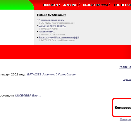
Новые публикации:
•
И корюшка таяла во рту
// БАТАШЕВ Анатолий Геннадьевич
•
Булыжник преткновения...
// ТРУБКИН Антон
•
Тихая Япония...
// КРИВИЦКАЯ Наталия
•
Виват, Медвед! Русь лови позитифф!!!
// БАТАШЕВ Анатолий Геннадьевич
Распеча
 января 2002 года.
БАТАШЕВ Анатолий Геннадьевич
"Русски
госхолдинг
КИСЕЛЕВА Елена
"Коммерсан