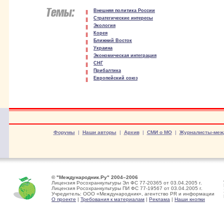
Внешняя политика России
Стратегические интересы
Экология
Корея
Ближний Восток
Украина
Экономическая интеграция
СНГ
Прибалтика
Европейский союз
Форумы
|
Наши авторы
|
Архив
|
СМИ о МО
|
Журналисты-меж
© "Международник.Ру" 2004–2006
Лицензия Росохранкультуры Эл ФС 77-20365 от 03.04.2005 г.
Лицензия Росохранкультуры ПИ ФС 77-19567 от 03.04.2005 г.
Учредитель: ООО «Международник», агентство PR и информации
О проекте
|
Требования к материалам
|
Реклама
|
Наши кнопки