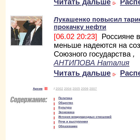
Читать дальше
Расп
Лукашенко повысил тар
прокачку нефти
[06.02 20:23]
Россияне в
меньше надеются на со
Союзного государства
,
АНТИПОВА Наталия
Читать дальше
Расп
Архив
/
2002
2004
2005
2006
2007
Политика
Общество
Культура
Экономика
История международных отношений
Речи и выступления
Образование