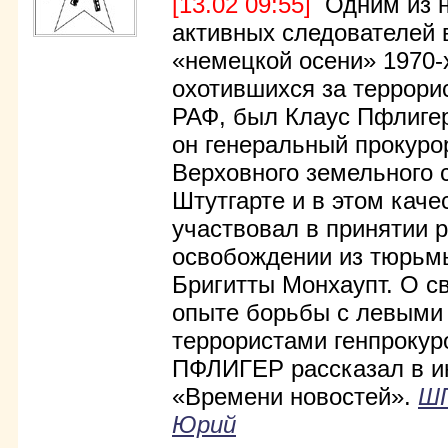
[13.02 09:55]
Одним из н
активных следователей
«немецкой осени» 1970-
охотившихся за террори
РАФ, был Клаус Пфлигер
он генеральный прокуро
Верховного земельного 
Штутгарте и в этом каче
участвовал в принятии 
освобождении из тюрьм
Бригитты Монхаупт. О с
опыте борьбы с левыми
террористами генпрокур
ПФЛИГЕР рассказал в и
«Времени новостей».
Ш
Юрий