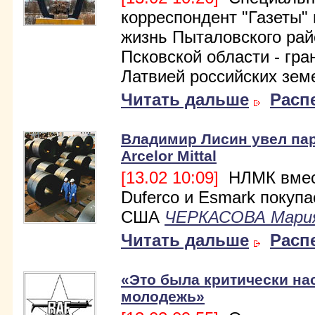
корреспондент "Газеты"
жизнь Пыталовского рай
Псковской области - гра
Латвией российских зем
Читать дальше
Расп
Владимир Лисин увел пар
Arcelor Mittal
[13.02 10:09]
НЛМК вмес
Duferco и Esmark покупа
США
ЧЕРКАСОВА Мари
Читать дальше
Расп
«Это была критически на
молодежь»