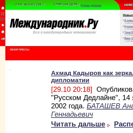
Куплю диплом
Новые
•
И корюш
// БАТА
•
Булыжни
// ТРУ
•
Тихая Я
// КРИ
•
Виват, 
// БАТА
ОБЗОР ПРЕССЫ
Ахмад Кадыров как зерка
дипломатии
[29.10 20:18]
Опубликов
"Русском Дедлайне", 14
2002 года.
БАТАШЕВ Ан
Геннадьевич
Читать дальше
Расп